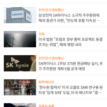
전자·전기·정보통신
삼성전자 SK하이닉스 소극적 주주환원에
해외 증권가 비판, "반도체 호황 지속성 의
문"
사회
미국 법원 "트럼프 정부 풍력 프로젝트 동결
조치는 위법", 해제 명령 내려
전자·전기·정보통신
SK하이닉스 1주당 375원 현금배당 실시, 추
가 주주환원 계획 9월 공개 예정
화학·에너지
'한수원 협력사' 미국 오클로 SMR 연구용 원
자로 '임계 상태' 도달, 미국 에너지부 "중요
한 이정표"
자동차·부품