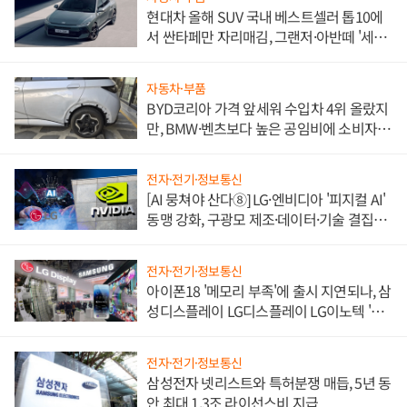
현대차 올해 SUV 국내 베스트셀러 톱10에
서 싼타페만 자리매김, 그랜저·아반떼 '세단
쌍끌이'로 내수 방어
자동차·부품
BYD코리아 가격 앞세워 수입차 4위 올랐지
만, BMW·벤츠보다 높은 공임비에 소비자
불만 폭발
전자·전기·정보통신
[AI 뭉쳐야 산다⑧] LG·엔비디아 '피지컬 AI'
동맹 강화, 구광모 제조·데이터·기술 결집
해 종합 로보틱스 기업으로
전자·전기·정보통신
아이폰18 '메모리 부족'에 출시 지연되나, 삼
성디스플레이 LG디스플레이 LG이노텍 '탈
애플' 수익 다각화 속도
전자·전기·정보통신
삼성전자 넷리스트와 특허분쟁 매듭, 5년 동
안 최대 1.3조 라이선스비 지급