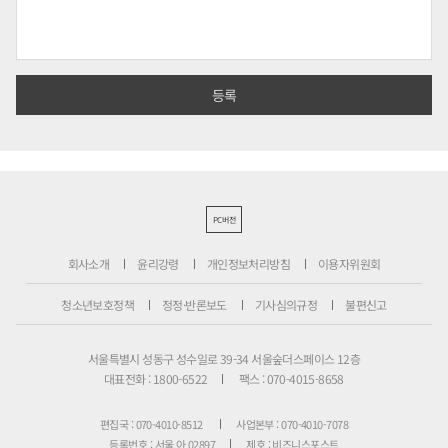
PC버전
회사소개
윤리강령
개인정보처리방침
이용자위원회
청소년보호정책
정정·반론보도
기사심의규정
불편신고
서울특별시 성동구 성수일로 39-34 서울숲더스페이스 12층
대표전화 : 1800-6522
팩스 : 070-4015-8658
편집국 : 070-4010-8512
사업본부 : 070-4010-7078
등록번호 : 서울 아 02897
제호 : 비즈니스포스트