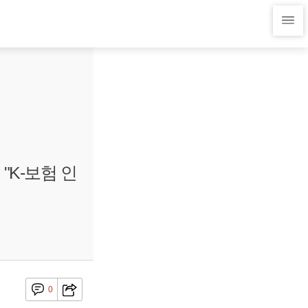
K-보험 인
0