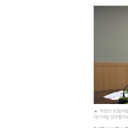
▲ 허창언 보험개발
O)가 6일 업무협