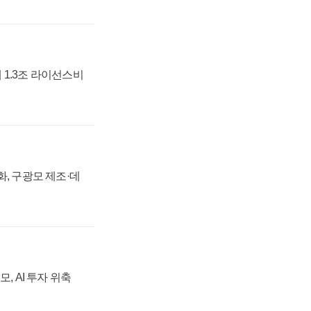
 1.3조 라이선스비
강화, 구광모 제조·데
, AI 투자 위축