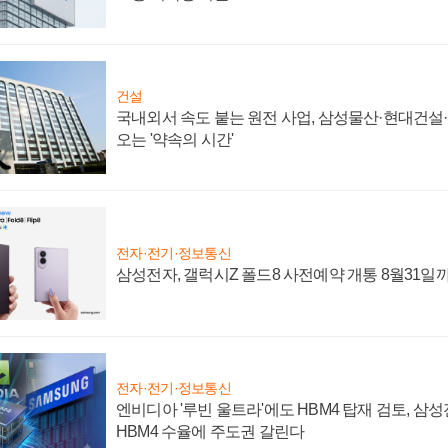
건설
국내외서 속도 붙는 원전 사업, 삼성물산·현대건설
오는 '약속의 시간'
전자·전기·정보통신
삼성전자, 갤럭시Z 폴드8 사전예약 개통 8월31일
전자·전기·정보통신
엔비디아 '루빈 울트라'에도 HBM4 탑재 검토, 삼
HBM4 수율에 주도권 갈린다