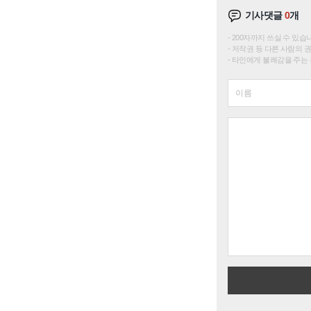
기사댓글
0
개
200자까지 쓰실 수 있습니다. 
저작권 등 다른 사람의 
타인에게 불쾌감을 주는 