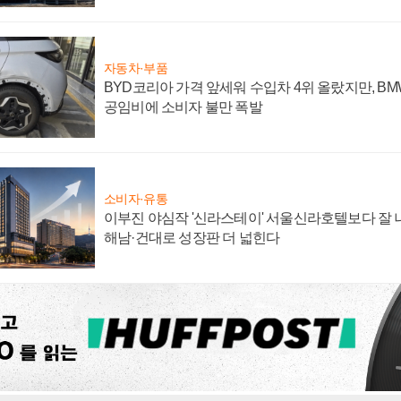
자동차·부품
BYD코리아 가격 앞세워 수입차 4위 올랐지만, B
공임비에 소비자 불만 폭발
소비자·유통
이부진 야심작 '신라스테이' 서울신라호텔보다 잘 나
해남·건대로 성장판 더 넓힌다