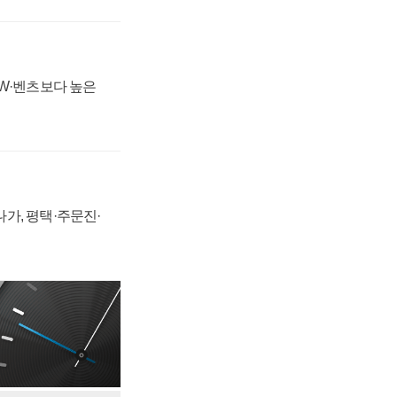
MW·벤츠보다 높은
가, 평택·주문진·