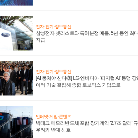
전자·전기·정보통신
삼성전자 넷리스트와 특허분쟁 매듭, 5년 동안 최대
지급
전자·전기·정보통신
[AI 뭉쳐야 산다⑧] LG·엔비디아 '피지컬 AI' 동맹 
이터·기술 결집해 종합 로보틱스 기업으로
인터넷·게임·콘텐츠
빅테크 메모리반도체 포함 장기계약 '2.7조 달러' 규모
우려와 반대 신호