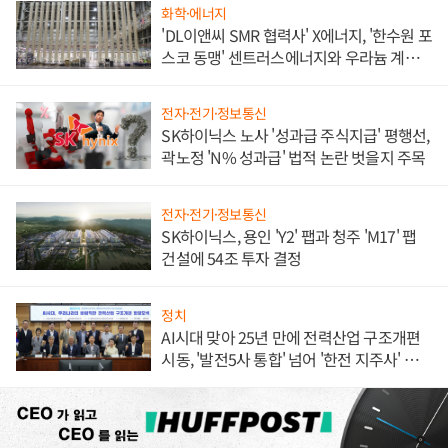
화학·에너지
'DL이앤씨 SMR 협력사' X에너지, '한수원 포
스코 동맹' 센트러스에너지와 우라늄 계약
체결
전자·전기·정보통신
SK하이닉스 노사 '성과급 주식지급' 평행선,
곽노정 'N% 성과급' 법적 논란 벗을지 주목
전자·전기·정보통신
SK하이닉스, 용인 'Y2' 팹과 청주 'M17' 팹
건설에 54조 투자 결정
정치
AI시대 맞아 25년 만에 전력산업 구조개편
시동, '발전5사 통합' 넘어 '한전 지주사' 재편
론도