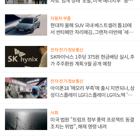
자로 '임계 상태' 도달, 미국 에너지부 "중요
한 이정표"
자동차·부품
현대차 올해 SUV 국내 베스트셀러 톱10에
서 싼타페만 자리매김, 그랜저·아반떼 '세단
쌍끌이'로 내수 방어
전자·전기·정보통신
SK하이닉스 1주당 375원 현금배당 실시, 추
가 주주환원 계획 9월 공개 예정
전자·전기·정보통신
아이폰18 '메모리 부족'에 출시 지연되나, 삼
성디스플레이 LG디스플레이 LG이노텍 '탈
애플' 수익 다각화 속도
사회
미국 법원 "트럼프 정부 풍력 프로젝트 동결
조치는 위법", 해제 명령 내려