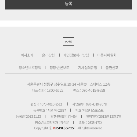
PC버전
회사소개
윤리강령
개인정보처리방침
이용자위원회
청소년보호정책
정정·반론보도
기사심의규정
불편신고
서울특별시 성동구 성수일로 39-34 서울숲더스페이스 12층
대표전화 : 1800-6522
팩스 : 070-4015-8658
편집국 : 070-4010-8512
사업본부 : 070-4010-7078
등록번호 : 서울 아 02897
제호 : 비즈니스포스트
등록일: 2013.11.13
발행·편집인 : 강석운
발행일자: 2013년 12월 2일
청소년보호책임자 : 강석운
ISSN : 2636-171X
Copyright ⓒ
B
USINESSPOST
. All rights reserved.