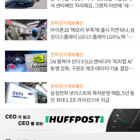
서 싼타페만 자리매김, 그랜저·아반떼 '세단
쌍끌이'로 내수 방어
전자·전기·정보통신
아이폰18 '메모리 부족'에 출시 지연되나, 삼
성디스플레이 LG디스플레이 LG이노텍 '탈
애플' 수익 다각화 속도
전자·전기·정보통신
[AI 뭉쳐야 산다⑧] LG·엔비디아 '피지컬 AI'
동맹 강화, 구광모 제조·데이터·기술 결집
해 종합 로보틱스 기업으로
전자·전기·정보통신
삼성전자 넷리스트와 특허분쟁 매듭, 5년 동
안 최대 1.3조 라이선스비 지급