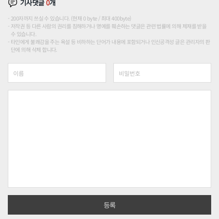
기사댓글
0
개
200자까지 쓰실 수 있습니다. (현재 0 byte / 최대 400byte)
저작권 등 다른 사람의 권리를 침해하거나 명예를 훼손하는 댓글은 관련 법률에 의해 제재를 받을
수 있습니다.
타인에게 불쾌감을 주는 욕설 등 비하하는 단어가 내용에 포함되거나 인신공격성 글은 관리자의 판
단에 의해 삭제 합니다.