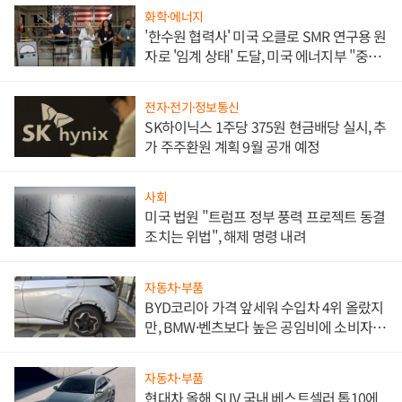
화학·에너지
'한수원 협력사' 미국 오클로 SMR 연구용 원
자로 '임계 상태' 도달, 미국 에너지부 "중요
한 이정표"
전자·전기·정보통신
SK하이닉스 1주당 375원 현금배당 실시, 추
가 주주환원 계획 9월 공개 예정
사회
미국 법원 "트럼프 정부 풍력 프로젝트 동결
조치는 위법", 해제 명령 내려
자동차·부품
BYD코리아 가격 앞세워 수입차 4위 올랐지
만, BMW·벤츠보다 높은 공임비에 소비자
불만 폭발
자동차·부품
현대차 올해 SUV 국내 베스트셀러 톱10에