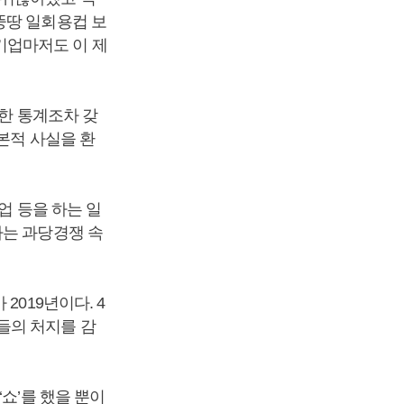
뚱땅 일회용컵 보
기업마저도 이 제
확한 통계조차 갖
본적 사실을 환
업 등을 하는 일
자는 과당경쟁 속
2019년이다. 4
들의 처지를 감
쇼’를 했을 뿐이