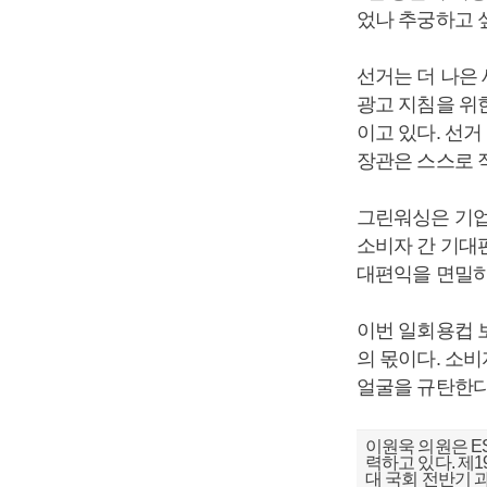
었나 추궁하고 
선거는 더 나은
광고 지침을 위
이고 있다. 선
장관은 스스로 
그린워싱은 기업
소비자 간 기대편
대편익을 면밀하
이번 일회용컵 보
의 몫이다. 소
얼굴을 규탄한다
이원욱 의원은 E
력하고 있다. 제1
대 국회 전반기