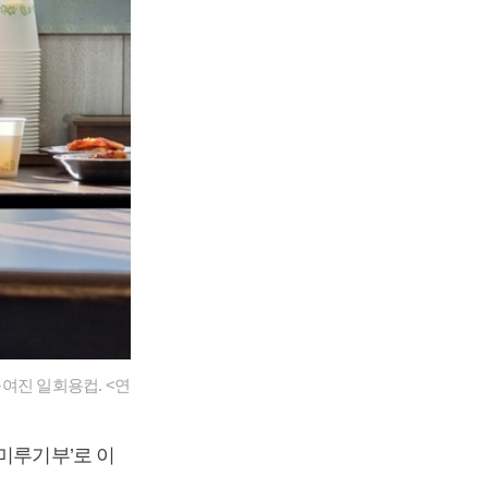
여진 일회용컵. <연
미루기부’로 이