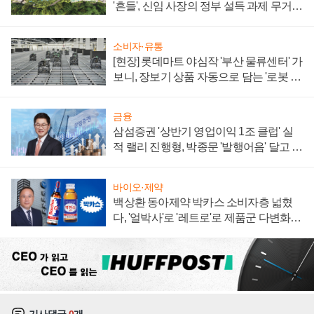
'흔들', 신임 사장의 정부 설득 과제 무거워
져
소비자·유통
[현장] 롯데마트 야심작 '부산 물류센터' 가
보니, 장보기 상품 자동으로 담는 '로봇 40
0대' 장관
금융
삼섬증권 '상반기 영업이익 1조 클럽' 실
적 랠리 진행형, 박종문 '발행어음' 달고 연
임 향하나
바이오·제약
백상환 동아제약 박카스 소비자층 넓혔
다, '얼박사'로 '레트로'로 제품군 다변화
주효
기사댓글
0
개