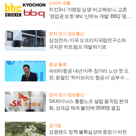
소비자·유통
치킨3사 '가맹점 상생' 비교해보니, 교촌
'영업권 보호'·bhc '신메뉴 개발'·BBQ '원가
부담'
전자·전기·정보통신
삼성전자, 미국 오크리지국립연구소와
극저온 히트펌프 개발하기로
항공·물류
파라타항공 내년 미주 장거리 노선 첫 도
전, 윤철민 '하이브리드 항공사' 승부수 통
할까
전자·전기·정보통신
SK하이닉스 통합노조 설립 움직임 본격
화, 성과급 체계 불만에 3500명 결집
공기업
강원랜드 정책 불확실성에 중장기 비전