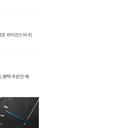
.3조 라이선스비 지
, 평택·주문진·해