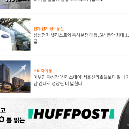
전자·전기·정보통신
삼성전자 넷리스트와 특허분쟁 매듭, 5년 동안 최대 1
급
소비자·유통
이부진 야심작 '신라스테이' 서울신라호텔보다 잘 나가
남·건대로 성장판 더 넓힌다