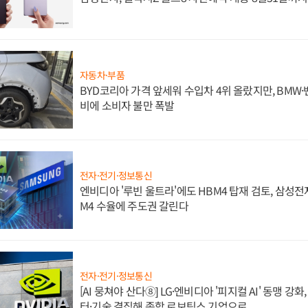
자동차·부품
BYD코리아 가격 앞세워 수입차 4위 올랐지만, BMW
비에 소비자 불만 폭발
전자·전기·정보통신
엔비디아 '루빈 울트라'에도 HBM4 탑재 검토, 삼성전
M4 수율에 주도권 갈린다
전자·전기·정보통신
[AI 뭉쳐야 산다⑧] LG·엔비디아 '피지컬 AI' 동맹 강
터·기술 결집해 종합 로보틱스 기업으로