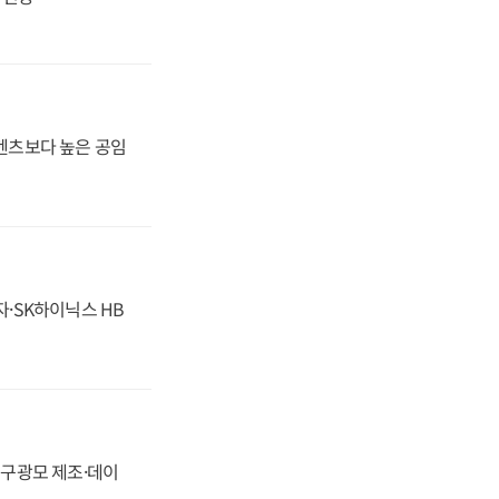
·벤츠보다 높은 공임
자·SK하이닉스 HB
화, 구광모 제조·데이