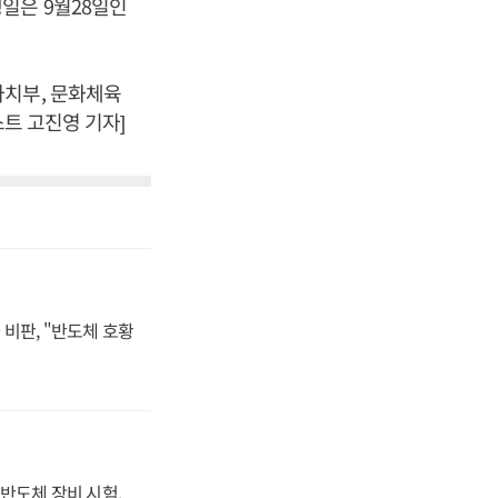
일은 9월28일인
자치부, 문화체육
스트 고진영 기자]
비판, "반도체 호황
반도체 장비 시험,