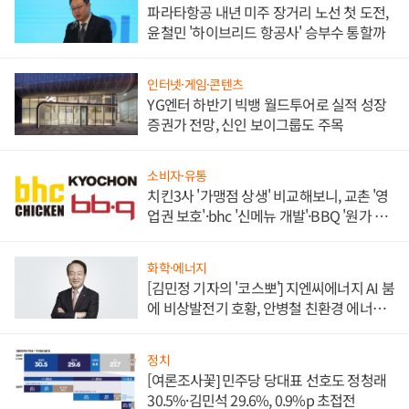
파라타항공 내년 미주 장거리 노선 첫 도전,
윤철민 '하이브리드 항공사' 승부수 통할까
인터넷·게임·콘텐츠
YG엔터 하반기 빅뱅 월드투어로 실적 성장
증권가 전망, 신인 보이그룹도 주목
소비자·유통
치킨3사 '가맹점 상생' 비교해보니, 교촌 '영
업권 보호'·bhc '신메뉴 개발'·BBQ '원가 부
담'
화학·에너지
[김민정 기자의 '코스뽀'] 지엔씨에너지 AI 붐
에 비상발전기 호황, 안병철 친환경 에너지
발전전문기업 향한다
정치
[여론조사꽃] 민주당 당대표 선호도 정청래
30.5%·김민석 29.6%, 0.9%p 초접전