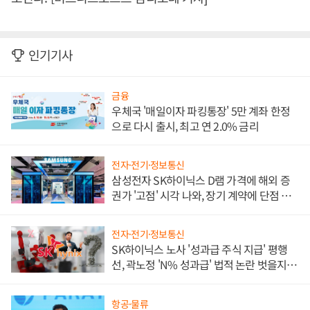
인기기사
금융
우체국 '매일이자 파킹통장' 5만 계좌 한정
으로 다시 출시, 최고 연 2.0% 금리
전자·전기·정보통신
삼성전자 SK하이닉스 D램 가격에 해외 증
권가 '고점' 시각 나와, 장기 계약에 단점 부
각
전자·전기·정보통신
SK하이닉스 노사 '성과급 주식 지급' 평행
선, 곽노정 'N% 성과급' 법적 논란 벗을지 주
목
항공·물류