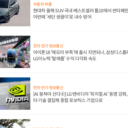
자동차·부품
현대차 올해 SUV 국내 베스트셀러 톱10에서 싼타페만
아반떼 '세단 쌍끌이'로 내수 방어
전자·전기·정보통신
아이폰18 '메모리 부족'에 출시 지연되나, 삼성디스
LG이노텍 '탈애플' 수익 다각화 속도
전자·전기·정보통신
[AI 뭉쳐야 산다⑧] LG·엔비디아 '피지컬 AI' 동맹 강
터·기술 결집해 종합 로보틱스 기업으로