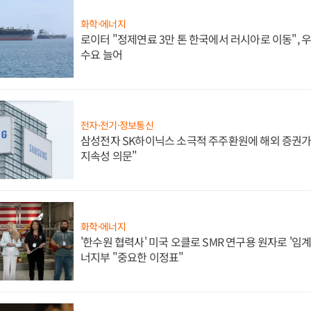
화학·에너지
로이터 "정제연료 3만 톤 한국에서 러시아로 이동",
수요 늘어
전자·전기·정보통신
삼성전자 SK하이닉스 소극적 주주환원에 해외 증권가 
지속성 의문"
화학·에너지
'한수원 협력사' 미국 오클로 SMR 연구용 원자로 '임계 
너지부 "중요한 이정표"