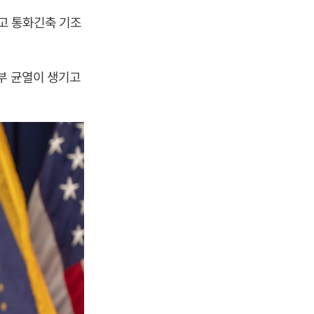
않고 통화긴축 기조
부 균열이 생기고