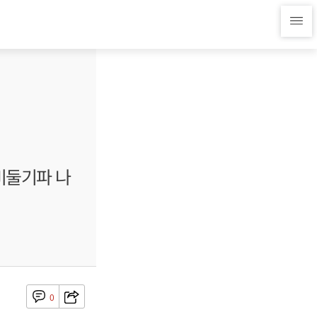
비둘기파 나
0