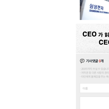
기사댓글
0
개
200자까지 쓰실 수 있습니다. (
저작권 등 다른 사람의 권리
타인에게 불쾌감을 주는 욕설