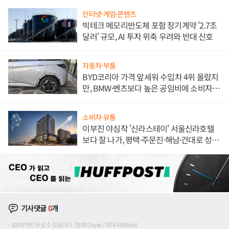
인터넷·게임·콘텐츠
빅테크 메모리반도체 포함 장기계약 '2.7조
달러' 규모, AI 투자 위축 우려와 반대 신호
자동차·부품
BYD코리아 가격 앞세워 수입차 4위 올랐지
만, BMW·벤츠보다 높은 공임비에 소비자
불만 폭발
소비자·유통
이부진 야심작 '신라스테이' 서울신라호텔
보다 잘 나가, 평택·주문진·해남·건대로 성
장판 더 넓힌다
기사댓글
0
개
200자까지 쓰실 수 있습니다. (현재 0 byte / 최대 400byte)