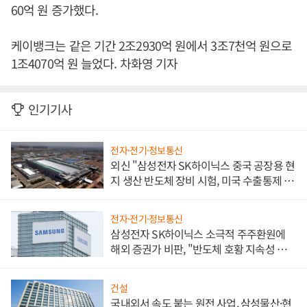
60억 원 증가했다.
케이뱅크는 같은 기간 2조2930억 원에서 3조7천억 원으로
1조4070억 원 늘었다. 차화영 기자
인기기사
전자·전기·정보통신
외신 "삼성전자 SK하이닉스 중국 공장용 현
지 생산 반도체 장비 시험, 미국 수출통제 대
비"
전자·전기·정보통신
삼성전자 SK하이닉스 소극적 주주환원에
해외 증권가 비판, "반도체 호황 지속성 의
문"
건설
국내외서 속도 붙는 원전 사업, 삼성물산·현