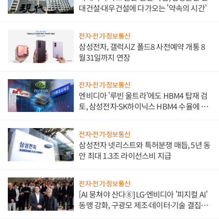
대건설·대우건설에 다가오는 '약속의 시간'
전자·전기·정보통신
삼성전자, 갤럭시Z 폴드8 사전예약 개통 8
월31일까지 연장
전자·전기·정보통신
엔비디아 '루빈 울트라'에도 HBM4 탑재 검
토, 삼성전자·SK하이닉스 HBM4 수율에 주
도권 갈린다
전자·전기·정보통신
삼성전자 넷리스트와 특허분쟁 매듭, 5년 동
안 최대 1.3조 라이선스비 지급
전자·전기·정보통신
[AI 뭉쳐야 산다⑧] LG·엔비디아 '피지컬 AI'
동맹 강화, 구광모 제조·데이터·기술 결집
해 종합 로보틱스 기업으로