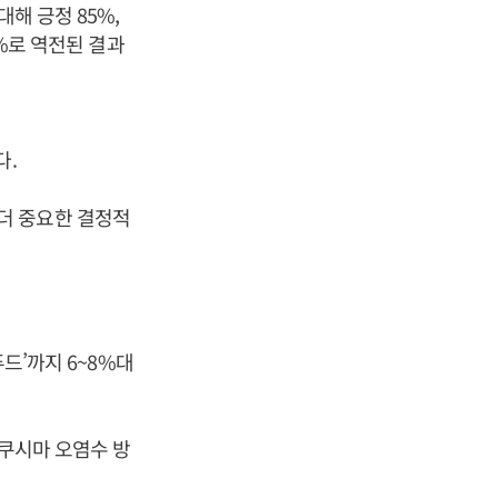
해 긍정 85%,
6%로 역전된 결과
다.
더 중요한 결정적
푸드’까지 6~8%대
후쿠시마 오염수 방