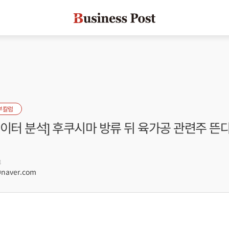
부칼럼
이터 분석] 후쿠시마 방류 뒤 육가공 관련주 뜬다
8
naver.com