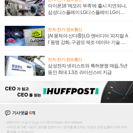
아이폰18 '메모리 부족'에 출시 지연되나,
삼성디스플레이 LG디스플레이 LG이노
텍 '탈애플' 수익 다각화 속도
전자·전기·정보통신
[AI 뭉쳐야 산다⑧] LG·엔비디아 '피지컬 A
I' 동맹 강화, 구광모 제조·데이터·기술 결
집해 종합 로보틱스 기업으로
전자·전기·정보통신
삼성전자 넷리스트와 특허분쟁 매듭, 5년
동안 최대 1.3조 라이선스비 지급
기사댓글
0
개
200자까지 쓰실 수 있습니다. (현재 0 byte / 최대 400byte)
저작권 등 다른 사람의 권리를 침해하거나 명예를 훼손하는 댓글은 관련 법률에 의해 제재
를 받을 수 있습니다.