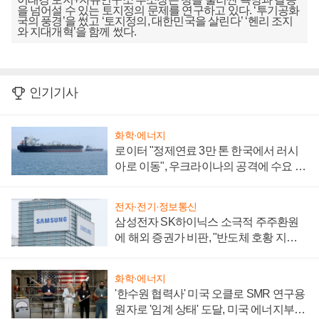
을 넘어설 수 있는 토지정의 문제를 연구하고 있다. ‘투기공화
국의 풍경’을 썼고 ‘토지정의, 대한민국을 살린다’ ‘헨리 조지
와 지대개혁’을 함께 썼다.
인기기사
화학·에너지
로이터 "정제연료 3만 톤 한국에서 러시
아로 이동", 우크라이나의 공격에 수요 늘
어
전자·전기·정보통신
삼성전자 SK하이닉스 소극적 주주환원
에 해외 증권가 비판, "반도체 호황 지속
성 의문"
화학·에너지
'한수원 협력사' 미국 오클로 SMR 연구용
원자로 '임계 상태' 도달, 미국 에너지부