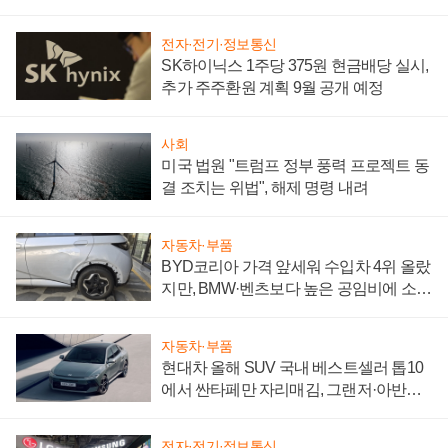
"중요한 이정표"
전자·전기·정보통신
SK하이닉스 1주당 375원 현금배당 실시,
추가 주주환원 계획 9월 공개 예정
사회
미국 법원 "트럼프 정부 풍력 프로젝트 동
결 조치는 위법", 해제 명령 내려
자동차·부품
BYD코리아 가격 앞세워 수입차 4위 올랐
지만, BMW·벤츠보다 높은 공임비에 소비
자 불만 폭발
자동차·부품
현대차 올해 SUV 국내 베스트셀러 톱10
에서 싼타페만 자리매김, 그랜저·아반떼
'세단 쌍끌이'로 내수 방어
전자·전기·정보통신