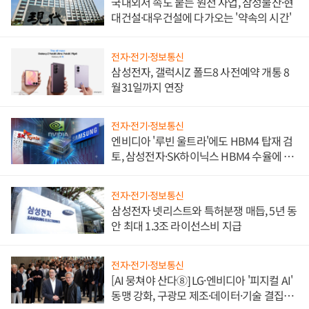
국내외서 속도 붙는 원전 사업, 삼성물산·현
대건설·대우건설에 다가오는 '약속의 시간'
전자·전기·정보통신
삼성전자, 갤럭시Z 폴드8 사전예약 개통 8
월31일까지 연장
전자·전기·정보통신
엔비디아 '루빈 울트라'에도 HBM4 탑재 검
토, 삼성전자·SK하이닉스 HBM4 수율에 주
도권 갈린다
전자·전기·정보통신
삼성전자 넷리스트와 특허분쟁 매듭, 5년 동
안 최대 1.3조 라이선스비 지급
전자·전기·정보통신
[AI 뭉쳐야 산다⑧] LG·엔비디아 '피지컬 AI'
동맹 강화, 구광모 제조·데이터·기술 결집