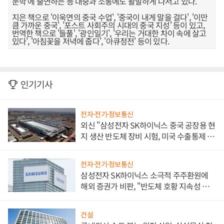
문학'에 출연하는 등 대중과 소통에도 활발하게 나서고 있다.
지은 책으로 '이욱연의 중국 수업', '중국이 내게 말을 걸다', '이만
큼 가까운 중국', '포스트 사회주의 시대의 중국 지성' 등이 있고,
번역한 책으로 '들풀', '광인일기', '우리는 거대한 차이 속에 살고
있다', '아침꽃을 저녁에 줍다', '아큐정전' 등이 있다.
인기기사
전자·전기·정보통신
외신 "삼성전자 SK하이닉스 중국 공장용 현
지 생산 반도체 장비 시험, 미국 수출통제 대
비"
전자·전기·정보통신
삼성전자 SK하이닉스 소극적 주주환원에
해외 증권가 비판, "반도체 호황 지속성 의
문"
건설