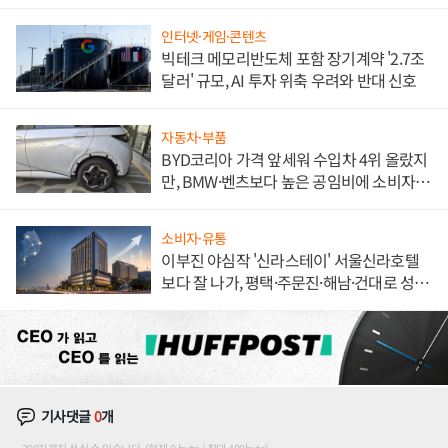
해 종합 로보틱스 기업으로
인터넷·게임·콘텐츠
빅테크 메모리반도체 포함 장기계약 '2.7조
달러' 규모, AI 투자 위축 우려와 반대 신호
자동차·부품
BYD코리아 가격 앞세워 수입차 4위 올랐지
만, BMW·벤츠보다 높은 공임비에 소비자
불만 폭발
소비자·유통
이부진 야심작 '신라스테이' 서울신라호텔
보다 잘 나가, 평택·주문진·해남·건대로 성
장판 더 넓힌다
기사댓글
0
개