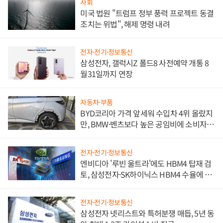
사회
미국 법원 "트럼프 정부 풍력 프로젝트 동결
조치는 위법", 해제 명령 내려
전자·전기·정보통신
삼성전자, 갤럭시Z 폴드8 사전예약 개통 8
월31일까지 연장
자동차·부품
BYD코리아 가격 앞세워 수입차 4위 올랐지
만, BMW·벤츠보다 높은 공임비에 소비자
불만 폭발
전자·전기·정보통신
엔비디아 '루빈 울트라'에도 HBM4 탑재 검
토, 삼성전자·SK하이닉스 HBM4 수율에 주
도권 갈린다
전자·전기·정보통신
삼성전자 넷리스트와 특허분쟁 매듭, 5년 동