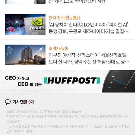
안 최대 1.3조 라이선스비 지급
전자·전기·정보통신
[AI 뭉쳐야 산다⑧] LG·엔비디아 '피지컬 AI'
동맹 강화, 구광모 제조·데이터·기술 결집
해 종합 로보틱스 기업으로
소비자·유통
이부진 야심작 '신라스테이' 서울신라호텔
보다 잘 나가, 평택·주문진·해남·건대로 성
장판 더 넓힌다
기사댓글
0
개
200자까지 쓰실 수 있습니다. (현재 0 byte / 최대 400byte)
저작권 등 다른 사람의 권리를 침해하거나 명예를 훼손하는 댓글은 관련 법률에 의해 제재를 받을
수 있습니다.
타인에게 불쾌감을 주는 욕설 등 비하하는 단어가 내용에 포함되거나 인신공격성 글은 관리자의 판
단에 의해 삭제 합니다.