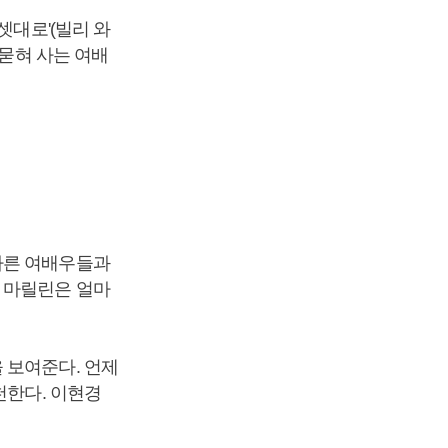
셋대로'(빌리 와
 묻혀 사는 여배
다른 여배우들과
 마릴린은 얼마
 보여준다. 언제
천한다. 이현경