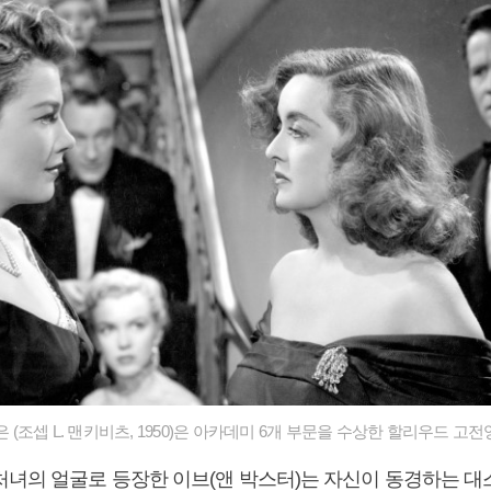
'은 (조셉 L. 맨키비츠, 1950)은 아카데미 6개 부문을 수상한 할리우드 고
처녀의 얼굴로 등장한 이브(앤 박스터)는 자신이 동경하는 대