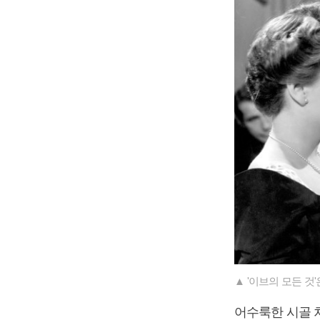
▲ '이브의 모든 것
어수룩한 시골 