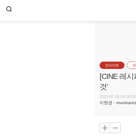
인사이트
외
[CINE 레
것'
2023-07-28 08:30:0
이현경 - muninare