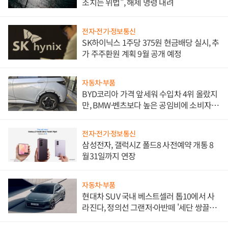
조치는 위법", 해제 명령 내려
전자·전기·정보통신
SK하이닉스 1주당 375원 현금배당 실시, 추
가 주주환원 계획 9월 공개 예정
자동차·부품
BYD코리아 가격 앞세워 수입차 4위 올랐지
만, BMW·벤츠보다 높은 공임비에 소비자
불만 폭발
전자·전기·정보통신
삼성전자, 갤럭시Z 폴드8 사전예약 개통 8
월31일까지 연장
자동차·부품
현대차 SUV 국내 베스트셀러 톱10에서 사
라진다, 정의선 그랜저·아반떼 '세단 쌍끌
이'로 내수 방어