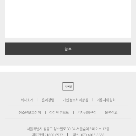
PC버전
회사소개
윤리강령
개인정보처리방침
이용자위원회
청소년보호정책
정정·반론보도
기사심의규정
불편신고
서울특별시 성동구 성수일로 39-34 서울숲더스페이스 12층
대표전화 : 1800-6522
팩스 : 070-4015-8658