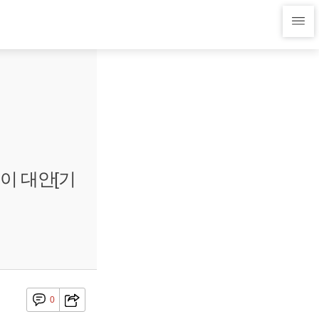
이 대안[기
0