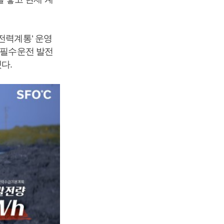
전력계통’ 운영
‘필수운전 발전
다.