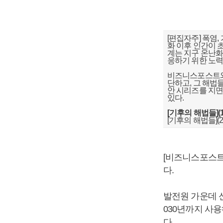
[편집자주] 폭염,
화 이후 인간이 
계는 지구 온난화
응하기 위한 노력
비즈니스포스트와
단하고, 그 해법
안 시리즈를 지면
있다.
[기후의 해법들](
[기후의 해법들](
[비즈니스포스트
다.
발전원 가운데 신
030년까지 사
다.