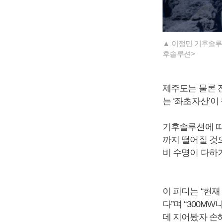
▲ 이정민 기후솔루
후솔루션>
제주도는 물론 
는 ‘좌초자산’이
기후솔루션에 따르
까지 떨어질 것
비 수명이 다하
이 피디는 “현
다”며 “300M
데 지어봤자 손