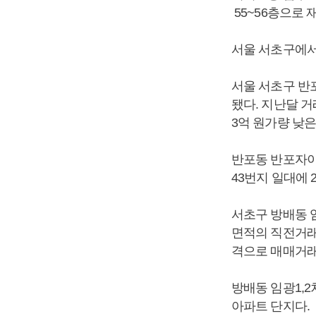
55~56층으로 
서울 서초구에서
서울 서초구 반포
됐다. 지난달 거
3억 원가량 낮은
반포동 반포자이는
43번지 일대에 
서초구 방배동 임
면적의 직전거래는
격으로 매매거래
방배동 임광1,2
아파트 단지다.