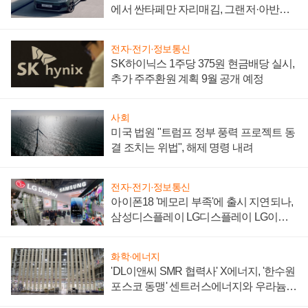
에서 싼타페만 자리매김, 그랜저·아반떼
'세단 쌍끌이'로 내수 방어
전자·전기·정보통신
SK하이닉스 1주당 375원 현금배당 실시,
추가 주주환원 계획 9월 공개 예정
사회
미국 법원 "트럼프 정부 풍력 프로젝트 동
결 조치는 위법", 해제 명령 내려
전자·전기·정보통신
아이폰18 '메모리 부족'에 출시 지연되나,
삼성디스플레이 LG디스플레이 LG이노
텍 '탈애플' 수익 다각화 속도
화학·에너지
'DL이앤씨 SMR 협력사' X에너지, '한수원
포스코 동맹' 센트러스에너지와 우라늄
계약 체결