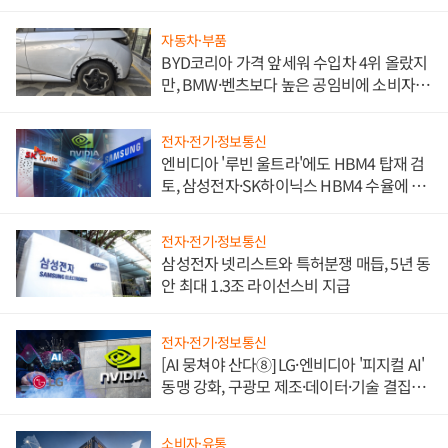
자동차·부품
BYD코리아 가격 앞세워 수입차 4위 올랐지
만, BMW·벤츠보다 높은 공임비에 소비자
불만 폭발
전자·전기·정보통신
엔비디아 '루빈 울트라'에도 HBM4 탑재 검
토, 삼성전자·SK하이닉스 HBM4 수율에 주
도권 갈린다
전자·전기·정보통신
삼성전자 넷리스트와 특허분쟁 매듭, 5년 동
안 최대 1.3조 라이선스비 지급
전자·전기·정보통신
[AI 뭉쳐야 산다⑧] LG·엔비디아 '피지컬 AI'
동맹 강화, 구광모 제조·데이터·기술 결집
해 종합 로보틱스 기업으로
소비자·유통