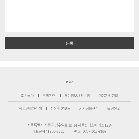
PC버전
회사소개
윤리강령
개인정보처리방침
이용자위원회
청소년보호정책
정정·반론보도
기사심의규정
불편신고
서울특별시 성동구 성수일로 39-34 서울숲더스페이스 12층
대표전화 : 1800-6522
팩스 : 070-4015-8658