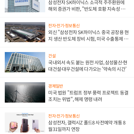
삼성전자 SK하이닉스 소극적 주주환원에
해외 증권가 비판, "반도체 호황 지속성 의
문"
전자·전기·정보통신
외신 "삼성전자 SK하이닉스 중국 공장용 현
지 생산 반도체 장비 시험, 미국 수출통제 대
비"
건설
국내외서 속도 붙는 원전 사업, 삼성물산·현
대건설·대우건설에 다가오는 '약속의 시간'
경제일반
미국 법원 "트럼프 정부 풍력 프로젝트 동결
조치는 위법", 해제 명령 내려
전자·전기·정보통신
삼성전자, 갤럭시Z 폴드8 사전예약 개통 8
월31일까지 연장