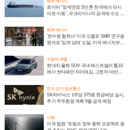
화학·에너지
로이터 "정제연료 3만 톤 한국에서 러시
아로 이동", 우크라이나의 공격에 수요 늘
어
화학·에너지
'한수원 협력사' 미국 오클로 SMR 연구용
원자로 '임계 상태' 도달, 미국 에너지부
"중요한 이정표"
자동차·부품
현대차 올해 SUV 국내 베스트셀러 톱10
에서 싼타페만 자리매김, 그랜저·아반떼
'세단 쌍끌이'로 내수 방어
전자·전기·정보통신
SK하이닉스 1주당 375원 현금배당 실시,
추가 주주환원 계획 9월 공개 예정
사회
미국 법원 "트럼프 정부 풍력 프로젝트 동