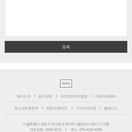
PC버전
회사소개
윤리강령
개인정보처리방침
이용자위원회
청소년보호정책
정정·반론보도
기사심의규정
불편신고
서울특별시 성동구 성수일로 39-34 서울숲더스페이스 12층
대표전화 : 1800-6522
팩스 : 070-4015-8658