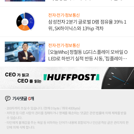
도권 갈린다
전자·전기·정보통신
삼성전자 2분기 글로벌 D램 점유율 39% 1
위, SK하이닉스와 13%p 격차
전자·전기·정보통신
[오늘Who] 정철동 LG디스플레이 모바일 O
LED로 하반기 실적 반등 시동, '칩플레이
션'에 가격 인하 압박은 부담
기사댓글
0
개
200자까지 쓰실 수 있습니다. (현재 0 byte / 최대 400byte)
저작권 등 다른 사람의 권리를 침해하거나 명예를 훼손하는 댓글은 관련 법률에 의해 제재를 받을
수 있습니다.
타인에게 불쾌감을 주는 욕설 등 비하하는 단어가 내용에 포함되거나 인신공격성 글은 관리자의 판
단에 의해 삭제 합니다.