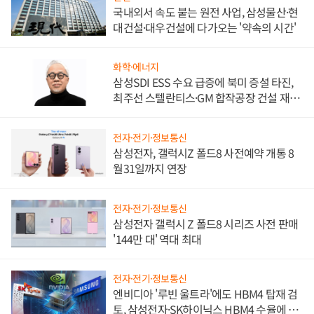
국내외서 속도 붙는 원전 사업, 삼성물산·현
대건설·대우건설에 다가오는 '약속의 시간'
화학·에너지
삼성SDI ESS 수요 급증에 북미 증설 타진,
최주선 스텔란티스·GM 합작공장 건설 재추
진하나
전자·전기·정보통신
삼성전자, 갤럭시Z 폴드8 사전예약 개통 8
월31일까지 연장
전자·전기·정보통신
삼성전자 갤럭시 Z 폴드8 시리즈 사전 판매
'144만 대' 역대 최대
전자·전기·정보통신
엔비디아 '루빈 울트라'에도 HBM4 탑재 검
토, 삼성전자·SK하이닉스 HBM4 수율에 주