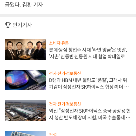
급됐다. 김환 기자
인기기사
소비자·유통
롯데·농심 창업주 시대 '라면 앙금'은 옛말,
'사촌' 신동빈·신동원 시대 협업 확대일로
전자·전기·정보통신
D램과 HBM 내년 물량도 '품절', 고객사 위
기감이 삼성전자 SK하이닉스 협상력 더 키
워
전자·전기·정보통신
외신 "삼성전자 SK하이닉스 중국 공장용 현
지 생산 반도체 장비 시험, 미국 수출통제 대
비"
건설