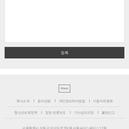
PC버전
회사소개
윤리강령
개인정보처리방침
이용자위원회
청소년보호정책
정정·반론보도
기사심의규정
불편신고
서울특별시 성동구 성수일로 39-34 서울숲더스페이스 12층