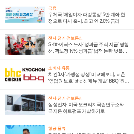
금융
우체국 '매일이자 파킹통장' 5만 계좌 한
정으로 다시 출시, 최고 연 2.0% 금리
전자·전기·정보통신
SK하이닉스 노사 '성과급 주식 지급' 평행
선, 곽노정 'N% 성과급' 법적 논란 벗을지
주목
소비자·유통
치킨3사 '가맹점 상생' 비교해보니, 교촌
'영업권 보호'·bhc '신메뉴 개발'·BBQ '원가
부담'
전자·전기·정보통신
삼성전자, 미국 오크리지국립연구소와
극저온 히트펌프 개발하기로
항공·물류