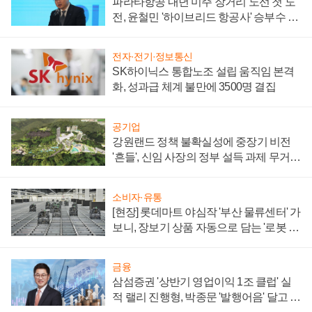
파라타항공 내년 미주 장거리 노선 첫 도
전, 윤철민 '하이브리드 항공사' 승부수 통
할까
전자·전기·정보통신
SK하이닉스 통합노조 설립 움직임 본격
화, 성과급 체계 불만에 3500명 결집
공기업
강원랜드 정책 불확실성에 중장기 비전
'흔들', 신임 사장의 정부 설득 과제 무거워
져
소비자·유통
[현장] 롯데마트 야심작 '부산 물류센터' 가
보니, 장보기 상품 자동으로 담는 '로봇 40
0대' 장관
금융
삼섬증권 '상반기 영업이익 1조 클럽' 실
적 랠리 진행형, 박종문 '발행어음' 달고 연