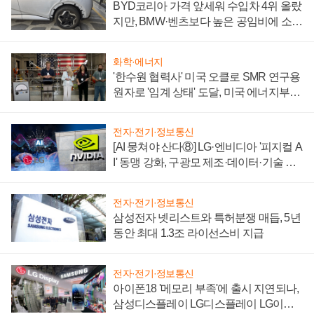
BYD코리아 가격 앞세워 수입차 4위 올랐
지만, BMW·벤츠보다 높은 공임비에 소비
자 불만 폭발
화학·에너지
'한수원 협력사' 미국 오클로 SMR 연구용
원자로 '임계 상태' 도달, 미국 에너지부
"중요한 이정표"
전자·전기·정보통신
[AI 뭉쳐야 산다⑧] LG·엔비디아 '피지컬 A
I' 동맹 강화, 구광모 제조·데이터·기술 결
집해 종합 로보틱스 기업으로
전자·전기·정보통신
삼성전자 넷리스트와 특허분쟁 매듭, 5년
동안 최대 1.3조 라이선스비 지급
전자·전기·정보통신
아이폰18 '메모리 부족'에 출시 지연되나,
삼성디스플레이 LG디스플레이 LG이노