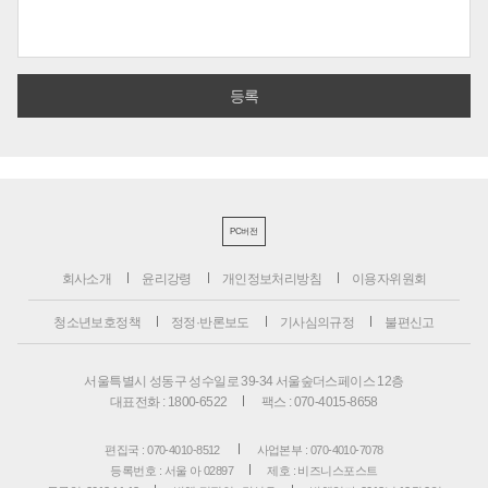
PC버전
회사소개
윤리강령
개인정보처리방침
이용자위원회
청소년보호정책
정정·반론보도
기사심의규정
불편신고
서울특별시 성동구 성수일로 39-34 서울숲더스페이스 12층
대표전화 : 1800-6522
팩스 : 070-4015-8658
편집국 : 070-4010-8512
사업본부 : 070-4010-7078
등록번호 : 서울 아 02897
제호 : 비즈니스포스트