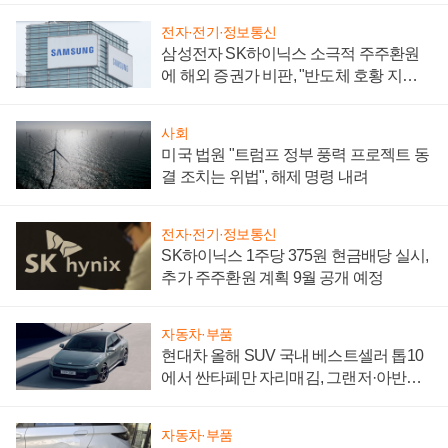
전자·전기·정보통신
삼성전자 SK하이닉스 소극적 주주환원
에 해외 증권가 비판, "반도체 호황 지속
성 의문"
사회
미국 법원 "트럼프 정부 풍력 프로젝트 동
결 조치는 위법", 해제 명령 내려
전자·전기·정보통신
SK하이닉스 1주당 375원 현금배당 실시,
추가 주주환원 계획 9월 공개 예정
자동차·부품
현대차 올해 SUV 국내 베스트셀러 톱10
에서 싼타페만 자리매김, 그랜저·아반떼
'세단 쌍끌이'로 내수 방어
자동차·부품