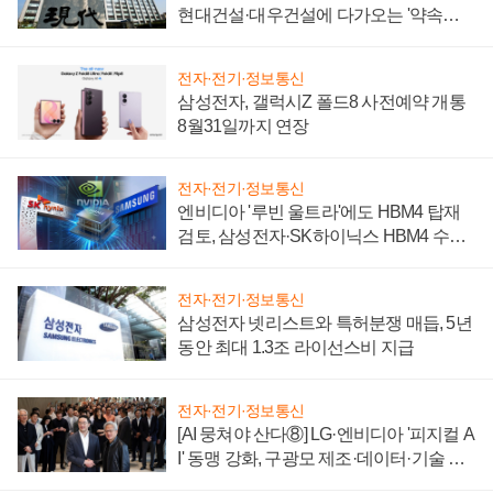
현대건설·대우건설에 다가오는 '약속의
시간'
전자·전기·정보통신
삼성전자, 갤럭시Z 폴드8 사전예약 개통
8월31일까지 연장
전자·전기·정보통신
엔비디아 '루빈 울트라'에도 HBM4 탑재
검토, 삼성전자·SK하이닉스 HBM4 수율
에 주도권 갈린다
전자·전기·정보통신
삼성전자 넷리스트와 특허분쟁 매듭, 5년
동안 최대 1.3조 라이선스비 지급
전자·전기·정보통신
[AI 뭉쳐야 산다⑧] LG·엔비디아 '피지컬 A
I' 동맹 강화, 구광모 제조·데이터·기술 결
집해 종합 로보틱스 기업으로