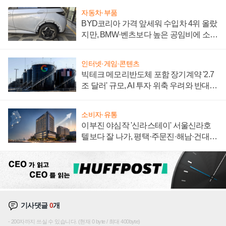
자동차·부품
BYD코리아 가격 앞세워 수입차 4위 올랐
지만, BMW·벤츠보다 높은 공임비에 소비
자 불만 폭발
인터넷·게임·콘텐츠
빅테크 메모리반도체 포함 장기계약 '2.7
조 달러' 규모, AI 투자 위축 우려와 반대
신호
소비자·유통
이부진 야심작 '신라스테이' 서울신라호
텔보다 잘 나가, 평택·주문진·해남·건대로
성장판 더 넓힌다
기사댓글
0
개
200자까지 쓰실 수 있습니다. (현재 0 byte / 최대 400byte)