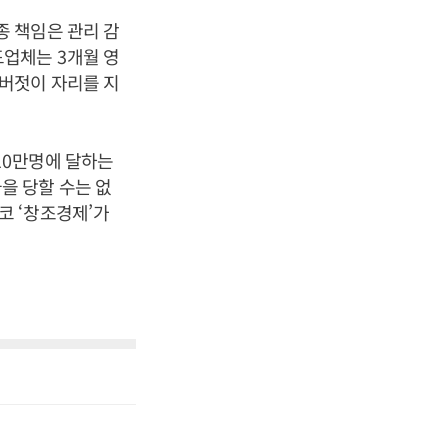
종 책임은 관리 감
드업체는
3
개월 영
버젓이 자리를 지
10
만명에 달하는
을 당할 수는 없
결코
‘
창조경제
’
가