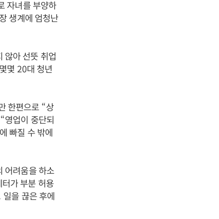
로 자녀를 부양하
장 생계에 엄청난
 않아 선뜻 취업
 몇몇
20
대 청년
만 한편으로
“
상
어
“
영업이 중단되
에 빠질 수 밖에
 어려움을 하소
터가 부분 허용
.
일을 끊은 후에