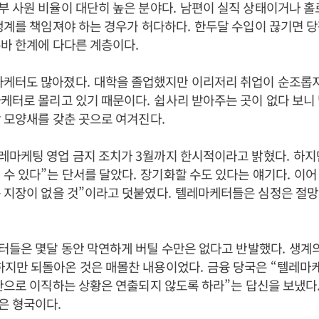
부 사원 비율이 대단히 높은 분야다
.
남편이 실직 상태이거나 홀
생계를 책임져야 하는 경우가 허다하다
.
한두달 수입이 끊기면 당
른바 한계에 다다른 계층이다
.
마케터도 많아졌다
.
대학을 졸업했지만 이리저리 취업이 순조롭지
마케터로 몰리고 있기 때문이다
.
쉽사리 받아주는 곳이 없다 보니
 모양새를 갖춘 곳으로 여겨진다
.
레마케팅 영업 금지 조치가
3
월까지 한시적이라고 밝혔다
.
하지
 수 있다
”
는 단서를 달았다
.
장기화할 수도 있다는 얘기다
.
이
 지장이 없을 것
”
이라고 덧붙였다
.
텔레마케터들은 심정은 절망
터들은 몇달 동안 막연하게 버틸 수만은 없다고 반발했다
.
생계의
하지만 되돌아온 것은 매몰찬 내용이었다
.
금융 당국은
“
텔레마케
관으로 이직하는 상황은 연출되지 않도록 하라
”
는 답신을 보냈다
은 형국이다
.