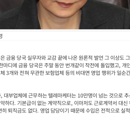
령
은 금융 당국 실무자와 교감 끝에 나온 원론적 발언 그 이상도 
한마디에 금융 당국은 주말 동안 번개같이 작전에 돌입했고
,
개인
업체
3
개와 전혀 무관한 보험업체 등의 비대면 영업 행위가 일순간
사
,
대부업체에 근무하는 텔레마케터는
10
만명이 넘는 것으로 
열악하다
.
기본급이 없는 계약직으로
,
이마저도 근로계약서 대신
연히 퇴직금도 없다
.
영업 담당이기 때문에 수입은 전적으로 실적