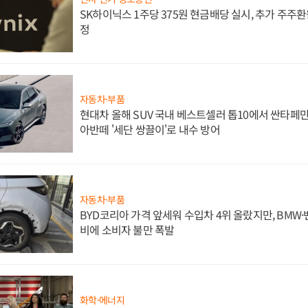
SK하이닉스 1주당 375원 현금배당 실시, 추가 주주환
정
자동차·부품
현대차 올해 SUV 국내 베스트셀러 톱10에서 싼타페만
아반떼 '세단 쌍끌이'로 내수 방어
자동차·부품
BYD코리아 가격 앞세워 수입차 4위 올랐지만, BMW
비에 소비자 불만 폭발
화학·에너지