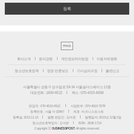
PC버전
회사소개
윤리강령
개인정보처리방침
이용자위원회
청소년보호정책
정정·반론보도
기사심의규정
불편신고
서울특별시 성동구 성수일로 39-34 서울숲더스페이스 12층
대표전화 : 1800-6522
팩스 : 070-4015-8658
편집국 : 070-4010-8512
사업본부 : 070-4010-7078
등록번호 : 서울 아 02897
제호 : 비즈니스포스트
등록일: 2013.11.13
발행·편집인 : 강석운
발행일자: 2013년 12월 2일
청소년보호책임자 : 강석운
ISSN : 2636-171X
Copyright ⓒ
B
USINESSPOST
. All rights reserved.