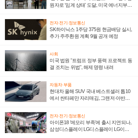
원자로 '임계 상태' 도달, 미국 에너지부
"중요한 이정표"
전자·전기·정보통신
SK하이닉스 1주당 375원 현금배당 실시,
추가 주주환원 계획 9월 공개 예정
사회
미국 법원 "트럼프 정부 풍력 프로젝트 동
결 조치는 위법", 해제 명령 내려
자동차·부품
현대차 올해 SUV 국내 베스트셀러 톱10
에서 싼타페만 자리매김, 그랜저·아반떼
'세단 쌍끌이'로 내수 방어
전자·전기·정보통신
아이폰18 '메모리 부족'에 출시 지연되나,
삼성디스플레이 LG디스플레이 LG이노
텍 '탈애플' 수익 다각화 속도