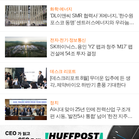
화학·에너지
'DL이앤씨 SMR 협력사' X에너지, '한수원
포스코 동맹' 센트러스에너지와 우라늄
계약 체결
전자·전기·정보통신
SK하이닉스, 용인 'Y2' 팹과 청주 'M17' 팹
건설에 54조 투자 결정
데스크 리포트
[데스크리포트 8월] 무더운 입추에 든 생
각, 제약바이오 하반기 훈풍 기대한다
정치
AI시대 맞아 25년 만에 전력산업 구조개
편 시동, '발전5사 통합' 넘어 '한전 지주사'
재편론도