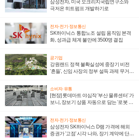
삼성전자, 미국 오크리지국립연구소와
극저온 히트펌프 개발하기로
전자·전기·정보통신
SK하이닉스 통합노조 설립 움직임 본격
화, 성과급 체계 불만에 3500명 결집
공기업
강원랜드 정책 불확실성에 중장기 비전
'흔들', 신임 사장의 정부 설득 과제 무거워
져
소비자·유통
[현장] 롯데마트 야심작 '부산 물류센터' 가
보니, 장보기 상품 자동으로 담는 '로봇 40
0대' 장관
전자·전기·정보통신
삼성전자 SK하이닉스 D램 가격에 해외
증권가 '고점' 시각 나와, 장기 계약에 단점