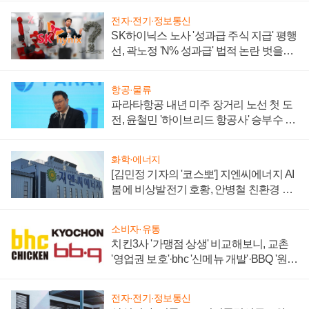
전자·전기·정보통신
SK하이닉스 노사 '성과급 주식 지급' 평행
선, 곽노정 'N% 성과급' 법적 논란 벗을지
주목
항공·물류
파라타항공 내년 미주 장거리 노선 첫 도
전, 윤철민 '하이브리드 항공사' 승부수 통
할까
화학·에너지
[김민정 기자의 '코스뽀'] 지엔씨에너지 AI
붐에 비상발전기 호황, 안병철 친환경 에
너지 발전전문기업 향한다
소비자·유통
치킨3사 '가맹점 상생' 비교해보니, 교촌
'영업권 보호'·bhc '신메뉴 개발'·BBQ '원가
부담'
전자·전기·정보통신