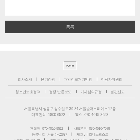
PC버전
회사소개
윤리강령
개인정보처리방침
이용자위원회
청소년보호정책
정정·반론보도
기사심의규정
불편신고
서울특별시 성동구 성수일로 39-34 서울숲더스페이스 12층
대표전화 : 1800-6522
팩스 : 070-4015-8658
편집국 : 070-4010-8512
사업본부 : 070-4010-7078
등록번호 : 서울 아 02897
제호 : 비즈니스포스트