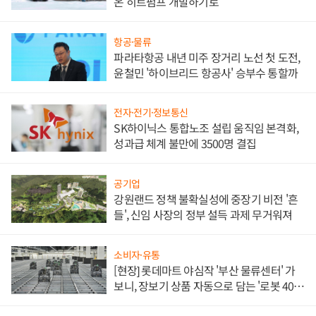
온 히트펌프 개발하기로
항공·물류
파라타항공 내년 미주 장거리 노선 첫 도전,
윤철민 '하이브리드 항공사' 승부수 통할까
전자·전기·정보통신
SK하이닉스 통합노조 설립 움직임 본격화,
성과급 체계 불만에 3500명 결집
공기업
강원랜드 정책 불확실성에 중장기 비전 '흔
들', 신임 사장의 정부 설득 과제 무거워져
소비자·유통
[현장] 롯데마트 야심작 '부산 물류센터' 가
보니, 장보기 상품 자동으로 담는 '로봇 400
대' 장관