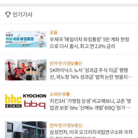
인기기사
금융
우체국 '매일이자 파킹통장' 5만 계좌 한정
으로 다시 출시, 최고 연 2.0% 금리
전자·전기·정보통신
SK하이닉스 노사 '성과급 주식 지급' 평행
선, 곽노정 'N% 성과급' 법적 논란 벗을지 주
목
소비자·유통
치킨3사 '가맹점 상생' 비교해보니, 교촌 '영
업권 보호'·bhc '신메뉴 개발'·BBQ '원가 부
담'
전자·전기·정보통신
삼성전자, 미국 오크리지국립연구소와 극저