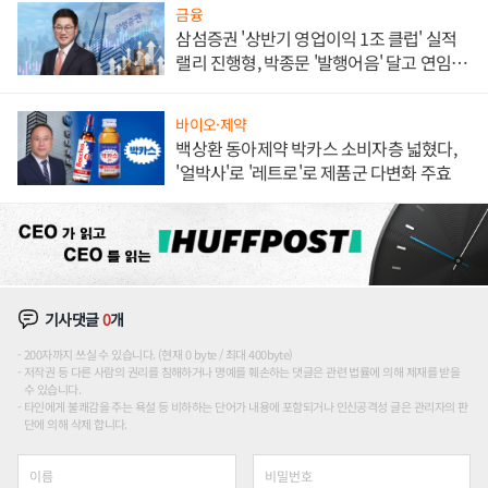
금융
삼섬증권 '상반기 영업이익 1조 클럽' 실적
랠리 진행형, 박종문 '발행어음' 달고 연임 향
하나
바이오·제약
백상환 동아제약 박카스 소비자층 넓혔다,
'얼박사'로 '레트로'로 제품군 다변화 주효
기사댓글
0
개
200자까지 쓰실 수 있습니다. (현재 0 byte / 최대 400byte)
저작권 등 다른 사람의 권리를 침해하거나 명예를 훼손하는 댓글은 관련 법률에 의해 제재를 받을
수 있습니다.
타인에게 불쾌감을 주는 욕설 등 비하하는 단어가 내용에 포함되거나 인신공격성 글은 관리자의 판
단에 의해 삭제 합니다.