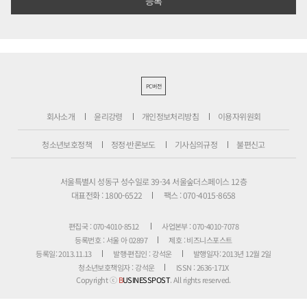
PC버전
회사소개
윤리강령
개인정보처리방침
이용자위원회
청소년보호정책
정정·반론보도
기사심의규정
불편신고
서울특별시 성동구 성수일로 39-34 서울숲더스페이스 12층
대표전화 : 1800-6522
팩스 : 070-4015-8658
편집국 : 070-4010-8512
사업본부 : 070-4010-7078
등록번호 : 서울 아 02897
제호 : 비즈니스포스트
등록일: 2013.11.13
발행·편집인 : 강석운
발행일자: 2013년 12월 2일
청소년보호책임자 : 강석운
ISSN : 2636-171X
Copyright ⓒ
B
USINESSPOST
. All rights reserved.