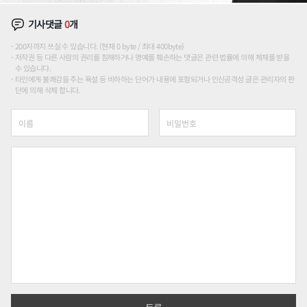
기사댓글
0
개
200자까지 쓰실 수 있습니다. (현재 0 byte / 최대 400byte)
저작권 등 다른 사람의 권리를 침해하거나 명예를 훼손하는 댓글은 관련 법률에 의해 제재를 받을
수 있습니다.
타인에게 불쾌감을 주는 욕설 등 비하하는 단어가 내용에 포함되거나 인신공격성 글은 관리자의 판
단에 의해 삭제 합니다.