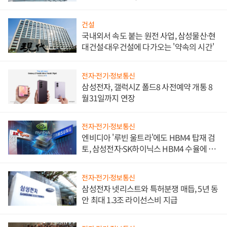
문"
건설
국내외서 속도 붙는 원전 사업, 삼성물산·현
대건설·대우건설에 다가오는 '약속의 시간'
전자·전기·정보통신
삼성전자, 갤럭시Z 폴드8 사전예약 개통 8
월31일까지 연장
전자·전기·정보통신
엔비디아 '루빈 울트라'에도 HBM4 탑재 검
토, 삼성전자·SK하이닉스 HBM4 수율에 주
도권 갈린다
전자·전기·정보통신
삼성전자 넷리스트와 특허분쟁 매듭, 5년 동
안 최대 1.3조 라이선스비 지급