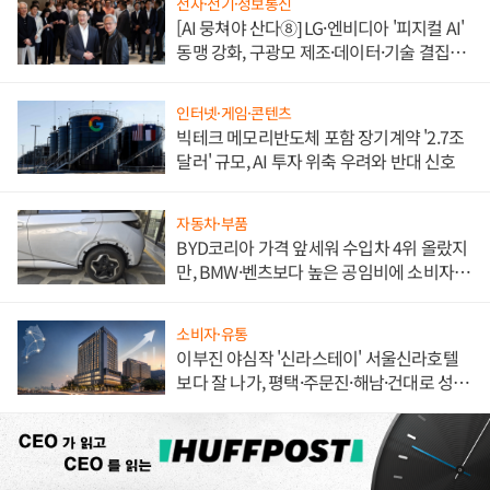
전자·전기·정보통신
[AI 뭉쳐야 산다⑧] LG·엔비디아 '피지컬 AI'
동맹 강화, 구광모 제조·데이터·기술 결집
해 종합 로보틱스 기업으로
인터넷·게임·콘텐츠
빅테크 메모리반도체 포함 장기계약 '2.7조
달러' 규모, AI 투자 위축 우려와 반대 신호
자동차·부품
BYD코리아 가격 앞세워 수입차 4위 올랐지
만, BMW·벤츠보다 높은 공임비에 소비자
불만 폭발
소비자·유통
이부진 야심작 '신라스테이' 서울신라호텔
보다 잘 나가, 평택·주문진·해남·건대로 성
장판 더 넓힌다