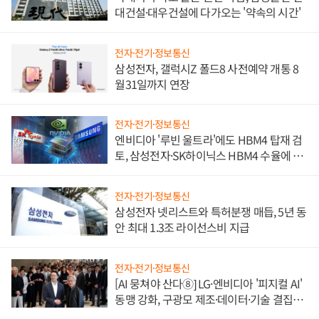
대건설·대우건설에 다가오는 '약속의 시간'
전자·전기·정보통신
삼성전자, 갤럭시Z 폴드8 사전예약 개통 8
월31일까지 연장
전자·전기·정보통신
엔비디아 '루빈 울트라'에도 HBM4 탑재 검
토, 삼성전자·SK하이닉스 HBM4 수율에 주
도권 갈린다
전자·전기·정보통신
삼성전자 넷리스트와 특허분쟁 매듭, 5년 동
안 최대 1.3조 라이선스비 지급
전자·전기·정보통신
[AI 뭉쳐야 산다⑧] LG·엔비디아 '피지컬 AI'
동맹 강화, 구광모 제조·데이터·기술 결집
해 종합 로보틱스 기업으로