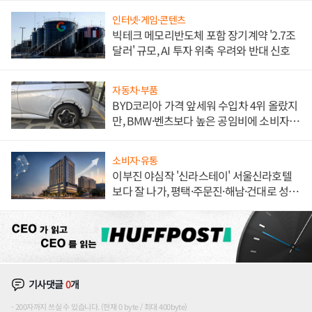
인터넷·게임·콘텐츠
빅테크 메모리반도체 포함 장기계약 '2.7조
달러' 규모, AI 투자 위축 우려와 반대 신호
자동차·부품
BYD코리아 가격 앞세워 수입차 4위 올랐지
만, BMW·벤츠보다 높은 공임비에 소비자
불만 폭발
소비자·유통
이부진 야심작 '신라스테이' 서울신라호텔
보다 잘 나가, 평택·주문진·해남·건대로 성
장판 더 넓힌다
기사댓글
0
개
200자까지 쓰실 수 있습니다. (현재 0 byte / 최대 400byte)