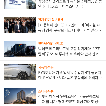
삼성전자 넷리스트와 특허분쟁 매듭, 5년 동
안 최대 1.3조 라이선스비 지급
전자·전기·정보통신
[AI 뭉쳐야 산다⑧] LG·엔비디아 '피지컬 AI'
동맹 강화, 구광모 제조·데이터·기술 결집
해 종합 로보틱스 기업으로
인터넷·게임·콘텐츠
빅테크 메모리반도체 포함 장기계약 '2.7조
달러' 규모, AI 투자 위축 우려와 반대 신호
자동차·부품
BYD코리아 가격 앞세워 수입차 4위 올랐지
만, BMW·벤츠보다 높은 공임비에 소비자
불만 폭발
소비자·유통
이부진 야심작 '신라스테이' 서울신라호텔
보다 잘 나가, 평택·주문진·해남·건대로 성