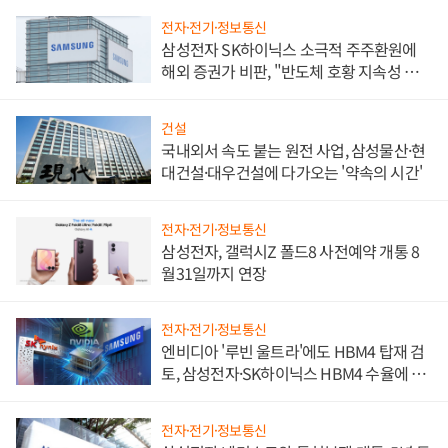
전자·전기·정보통신
삼성전자 SK하이닉스 소극적 주주환원에
해외 증권가 비판, "반도체 호황 지속성 의
문"
건설
국내외서 속도 붙는 원전 사업, 삼성물산·현
대건설·대우건설에 다가오는 '약속의 시간'
전자·전기·정보통신
삼성전자, 갤럭시Z 폴드8 사전예약 개통 8
월31일까지 연장
전자·전기·정보통신
엔비디아 '루빈 울트라'에도 HBM4 탑재 검
토, 삼성전자·SK하이닉스 HBM4 수율에 주
도권 갈린다
전자·전기·정보통신