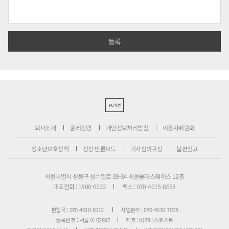
PC버전
회사소개
윤리강령
개인정보처리방침
이용자위원회
청소년보호정책
정정·반론보도
기사심의규정
불편신고
서울특별시 성동구 성수일로 39-34 서울숲더스페이스 12층
대표전화 : 1800-6522
팩스 : 070-4015-8658
편집국 : 070-4010-8512
사업본부 : 070-4010-7078
등록번호 : 서울 아 02897
제호 : 비즈니스포스트