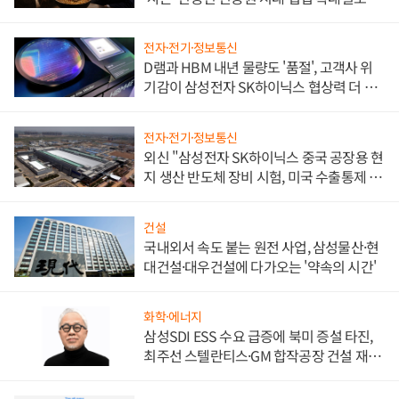
전자·전기·정보통신
D램과 HBM 내년 물량도 '품절', 고객사 위
기감이 삼성전자 SK하이닉스 협상력 더 키
워
전자·전기·정보통신
외신 "삼성전자 SK하이닉스 중국 공장용 현
지 생산 반도체 장비 시험, 미국 수출통제 대
비"
건설
국내외서 속도 붙는 원전 사업, 삼성물산·현
대건설·대우건설에 다가오는 '약속의 시간'
화학·에너지
삼성SDI ESS 수요 급증에 북미 증설 타진,
최주선 스텔란티스·GM 합작공장 건설 재추
진하나