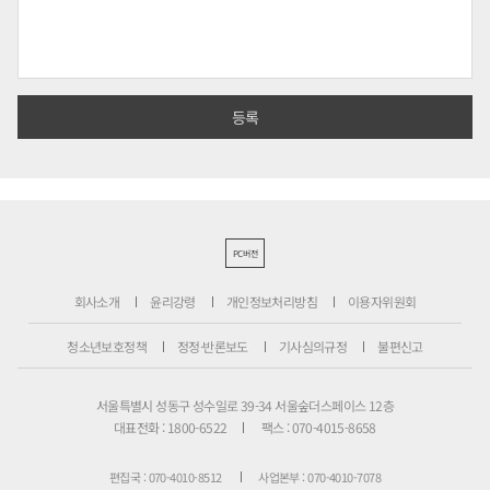
PC버전
회사소개
윤리강령
개인정보처리방침
이용자위원회
청소년보호정책
정정·반론보도
기사심의규정
불편신고
서울특별시 성동구 성수일로 39-34 서울숲더스페이스 12층
대표전화 : 1800-6522
팩스 : 070-4015-8658
편집국 : 070-4010-8512
사업본부 : 070-4010-7078