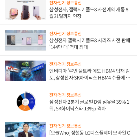
전자·전기·정보통신
삼성전자, 갤럭시Z 폴드8 사전예약 개통 8
월31일까지 연장
전자·전기·정보통신
삼성전자 갤럭시 Z 폴드8 시리즈 사전 판매
'144만 대' 역대 최대
전자·전기·정보통신
엔비디아 '루빈 울트라'에도 HBM4 탑재 검
토, 삼성전자·SK하이닉스 HBM4 수율에 주
도권 갈린다
전자·전기·정보통신
삼성전자 2분기 글로벌 D램 점유율 39% 1
위, SK하이닉스와 13%p 격차
전자·전기·정보통신
[오늘Who] 정철동 LG디스플레이 모바일 O