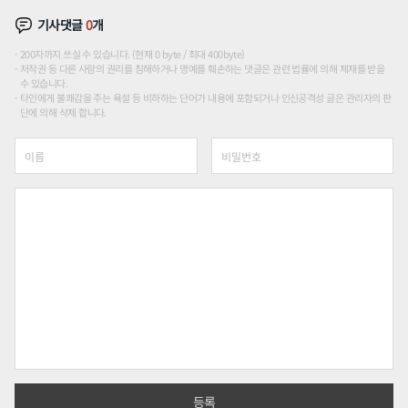
기사댓글
0
개
200자까지 쓰실 수 있습니다. (현재 0 byte / 최대 400byte)
저작권 등 다른 사람의 권리를 침해하거나 명예를 훼손하는 댓글은 관련 법률에 의해 제재를 받을
수 있습니다.
타인에게 불쾌감을 주는 욕설 등 비하하는 단어가 내용에 포함되거나 인신공격성 글은 관리자의 판
단에 의해 삭제 합니다.