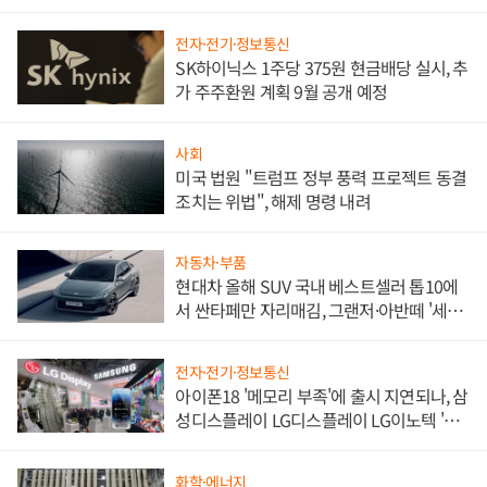
한 이정표"
전자·전기·정보통신
SK하이닉스 1주당 375원 현금배당 실시, 추
가 주주환원 계획 9월 공개 예정
사회
미국 법원 "트럼프 정부 풍력 프로젝트 동결
조치는 위법", 해제 명령 내려
자동차·부품
현대차 올해 SUV 국내 베스트셀러 톱10에
서 싼타페만 자리매김, 그랜저·아반떼 '세단
쌍끌이'로 내수 방어
전자·전기·정보통신
아이폰18 '메모리 부족'에 출시 지연되나, 삼
성디스플레이 LG디스플레이 LG이노텍 '탈
애플' 수익 다각화 속도
화학·에너지