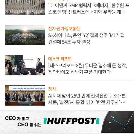
'DL이앤씨 SMR 협력사' X에너지, '한수원 포
스코 동맹' 센트러스에너지와 우라늄 계약
체결
전자·전기·정보통신
SK하이닉스, 용인 'Y2' 팹과 청주 'M17' 팹
건설에 54조 투자 결정
데스크 리포트
[데스크리포트 8월] 무더운 입추에 든 생각,
제약바이오 하반기 훈풍 기대한다
정치
AI시대 맞아 25년 만에 전력산업 구조개편
시동, '발전5사 통합' 넘어 '한전 지주사' 재편
론도