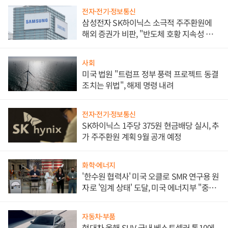
전자·전기·정보통신
삼성전자 SK하이닉스 소극적 주주환원에
해외 증권가 비판, "반도체 호황 지속성 의
문"
사회
미국 법원 "트럼프 정부 풍력 프로젝트 동결
조치는 위법", 해제 명령 내려
전자·전기·정보통신
SK하이닉스 1주당 375원 현금배당 실시, 추
가 주주환원 계획 9월 공개 예정
화학·에너지
'한수원 협력사' 미국 오클로 SMR 연구용 원
자로 '임계 상태' 도달, 미국 에너지부 "중요
한 이정표"
자동차·부품
현대차 올해 SUV 국내 베스트셀러 톱10에