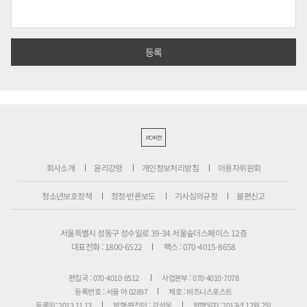
PC버전
회사소개
윤리강령
개인정보처리방침
이용자위원회
청소년보호정책
정정·반론보도
기사심의규정
불편신고
서울특별시 성동구 성수일로 39-34 서울숲더스페이스 12층
대표전화 : 1800-6522
팩스 : 070-4015-8658
편집국 : 070-4010-8512
사업본부 : 070-4010-7078
등록번호 : 서울 아 02897
제호 : 비즈니스포스트
등록일: 2013.11.13
발행·편집인 : 강석운
발행일자: 2013년 12월 2일