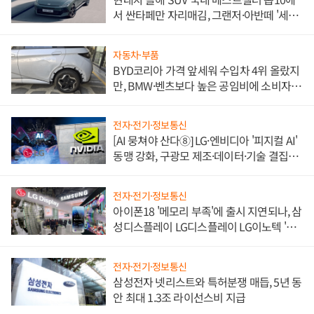
서 싼타페만 자리매김, 그랜저·아반떼 '세단
쌍끌이'로 내수 방어
자동차·부품
BYD코리아 가격 앞세워 수입차 4위 올랐지
만, BMW·벤츠보다 높은 공임비에 소비자
불만 폭발
전자·전기·정보통신
[AI 뭉쳐야 산다⑧] LG·엔비디아 '피지컬 AI'
동맹 강화, 구광모 제조·데이터·기술 결집
해 종합 로보틱스 기업으로
전자·전기·정보통신
아이폰18 '메모리 부족'에 출시 지연되나, 삼
성디스플레이 LG디스플레이 LG이노텍 '탈
애플' 수익 다각화 속도
전자·전기·정보통신
삼성전자 넷리스트와 특허분쟁 매듭, 5년 동
안 최대 1.3조 라이선스비 지급