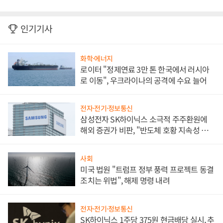
인기기사
화학·에너지
로이터 "정제연료 3만 톤 한국에서 러시아
로 이동", 우크라이나의 공격에 수요 늘어
전자·전기·정보통신
삼성전자 SK하이닉스 소극적 주주환원에
해외 증권가 비판, "반도체 호황 지속성 의
문"
사회
미국 법원 "트럼프 정부 풍력 프로젝트 동결
조치는 위법", 해제 명령 내려
전자·전기·정보통신
SK하이닉스 1주당 375원 현금배당 실시, 추