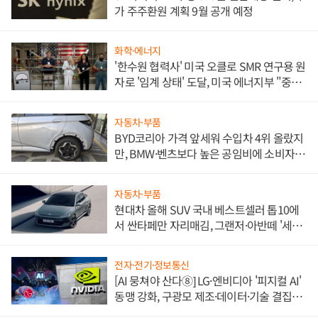
가 주주환원 계획 9월 공개 예정
화학·에너지
'한수원 협력사' 미국 오클로 SMR 연구용 원
자로 '임계 상태' 도달, 미국 에너지부 "중요
한 이정표"
자동차·부품
BYD코리아 가격 앞세워 수입차 4위 올랐지
만, BMW·벤츠보다 높은 공임비에 소비자
불만 폭발
자동차·부품
현대차 올해 SUV 국내 베스트셀러 톱10에
서 싼타페만 자리매김, 그랜저·아반떼 '세단
쌍끌이'로 내수 방어
전자·전기·정보통신
[AI 뭉쳐야 산다⑧] LG·엔비디아 '피지컬 AI'
동맹 강화, 구광모 제조·데이터·기술 결집
해 종합 로보틱스 기업으로