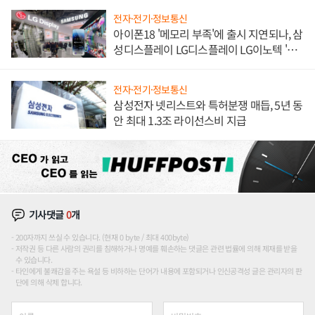
전자·전기·정보통신
아이폰18 '메모리 부족'에 출시 지연되나, 삼
성디스플레이 LG디스플레이 LG이노텍 '탈
애플' 수익 다각화 속도
전자·전기·정보통신
삼성전자 넷리스트와 특허분쟁 매듭, 5년 동
안 최대 1.3조 라이선스비 지급
기사댓글
0
개
200자까지 쓰실 수 있습니다. (현재 0 byte / 최대 400byte)
저작권 등 다른 사람의 권리를 침해하거나 명예를 훼손하는 댓글은 관련 법률에 의해 제재를 받을
수 있습니다.
타인에게 불쾌감을 주는 욕설 등 비하하는 단어가 내용에 포함되거나 인신공격성 글은 관리자의 판
단에 의해 삭제 합니다.