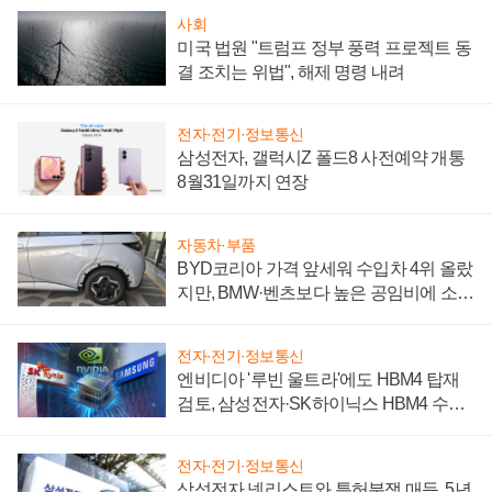
사회
미국 법원 "트럼프 정부 풍력 프로젝트 동
결 조치는 위법", 해제 명령 내려
전자·전기·정보통신
삼성전자, 갤럭시Z 폴드8 사전예약 개통
8월31일까지 연장
자동차·부품
BYD코리아 가격 앞세워 수입차 4위 올랐
지만, BMW·벤츠보다 높은 공임비에 소비
자 불만 폭발
전자·전기·정보통신
엔비디아 '루빈 울트라'에도 HBM4 탑재
검토, 삼성전자·SK하이닉스 HBM4 수율
에 주도권 갈린다
전자·전기·정보통신
삼성전자 넷리스트와 특허분쟁 매듭, 5년