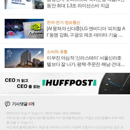
동안 최대 1.3조 라이선스비 지급
전자·전기·정보통신
[AI 뭉쳐야 산다⑧] LG·엔비디아 '피지컬 A
I' 동맹 강화, 구광모 제조·데이터·기술 결
집해 종합 로보틱스 기업으로
소비자·유통
이부진 야심작 '신라스테이' 서울신라호
텔보다 잘 나가, 평택·주문진·해남·건대로
성장판 더 넓힌다
기사댓글
0
개
200자까지 쓰실 수 있습니다. (현재 0 byte / 최대 400byte)
저작권 등 다른 사람의 권리를 침해하거나 명예를 훼손하는 댓글은 관련 법률에 의해 제재
를 받을 수 있습니다.
타인에게 불쾌감을 주는 욕설 등 비하하는 단어가 내용에 포함되거나 인신공격성 글은 관