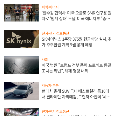
화학·에너지
'한수원 협력사' 미국 오클로 SMR 연구용 원
자로 '임계 상태' 도달, 미국 에너지부 "중요
한 이정표"
전자·전기·정보통신
SK하이닉스 1주당 375원 현금배당 실시, 추
가 주주환원 계획 9월 공개 예정
사회
미국 법원 "트럼프 정부 풍력 프로젝트 동결
조치는 위법", 해제 명령 내려
자동차·부품
현대차 올해 SUV 국내 베스트셀러 톱10에
서 싼타페만 자리매김, 그랜저·아반떼 '세단
쌍끌이'로 내수 방어
전자·전기·정보통신