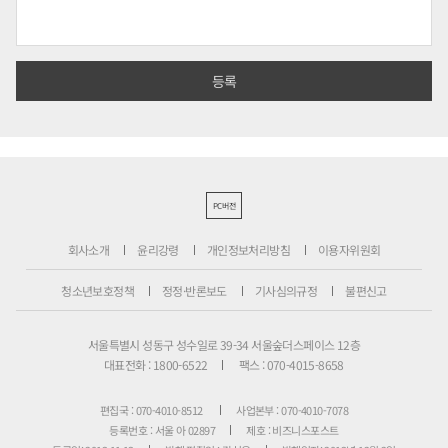
PC버전
회사소개
윤리강령
개인정보처리방침
이용자위원회
청소년보호정책
정정·반론보도
기사심의규정
불편신고
서울특별시 성동구 성수일로 39-34 서울숲더스페이스 12층
대표전화 : 1800-6522
팩스 : 070-4015-8658
편집국 : 070-4010-8512
사업본부 : 070-4010-7078
등록번호 : 서울 아 02897
제호 : 비즈니스포스트