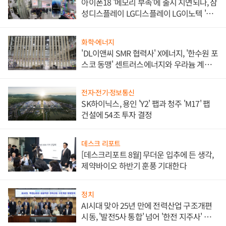
아이폰18 '메모리 부족'에 출시 지연되나, 삼
성디스플레이 LG디스플레이 LG이노텍 '탈
애플' 수익 다각화 속도
화학·에너지
'DL이앤씨 SMR 협력사' X에너지, '한수원 포
스코 동맹' 센트러스에너지와 우라늄 계약
체결
전자·전기·정보통신
SK하이닉스, 용인 'Y2' 팹과 청주 'M17' 팹
건설에 54조 투자 결정
데스크 리포트
[데스크리포트 8월] 무더운 입추에 든 생각,
제약바이오 하반기 훈풍 기대한다
정치
AI시대 맞아 25년 만에 전력산업 구조개편
시동, '발전5사 통합' 넘어 '한전 지주사' 재편