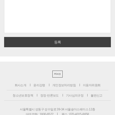
PC버전
회사소개
윤리강령
개인정보처리방침
이용자위원회
청소년보호정책
정정·반론보도
기사심의규정
불편신고
서울특별시 성동구 성수일로 39-34 서울숲더스페이스 12층
대표전화 : 1800-6522
팩스 : 070-4015-8658