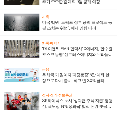
추가 주주환원 계획 9월 공개 예정
사회
미국 법원 "트럼프 정부 풍력 프로젝트 동
결 조치는 위법", 해제 명령 내려
화학·에너지
'DL이앤씨 SMR 협력사' X에너지, '한수원
포스코 동맹' 센트러스에너지와 우라늄
계약 체결
금융
우체국 '매일이자 파킹통장' 5만 계좌 한
정으로 다시 출시, 최고 연 2.0% 금리
전자·전기·정보통신
SK하이닉스 노사 '성과급 주식 지급' 평행
선, 곽노정 'N% 성과급' 법적 논란 벗을지
주목