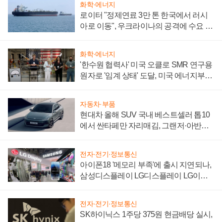
화학·에너지
로이터 "정제연료 3만 톤 한국에서 러시
아로 이동", 우크라이나의 공격에 수요 늘
어
화학·에너지
'한수원 협력사' 미국 오클로 SMR 연구용
원자로 '임계 상태' 도달, 미국 에너지부
"중요한 이정표"
자동차·부품
현대차 올해 SUV 국내 베스트셀러 톱10
에서 싼타페만 자리매김, 그랜저·아반떼
'세단 쌍끌이'로 내수 방어
전자·전기·정보통신
아이폰18 '메모리 부족'에 출시 지연되나,
삼성디스플레이 LG디스플레이 LG이노
텍 '탈애플' 수익 다각화 속도
전자·전기·정보통신
SK하이닉스 1주당 375원 현금배당 실시,