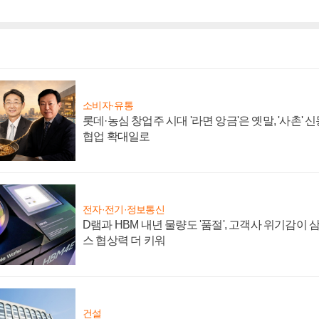
소비자·유통
롯데·농심 창업주 시대 '라면 앙금'은 옛말, '사촌'
협업 확대일로
전자·전기·정보통신
D램과 HBM 내년 물량도 '품절', 고객사 위기감이
스 협상력 더 키워
건설