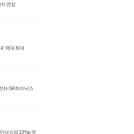
까지 연장
대' 역대 최대
성전자·SK하이닉스
하이닉스와 13%p 격