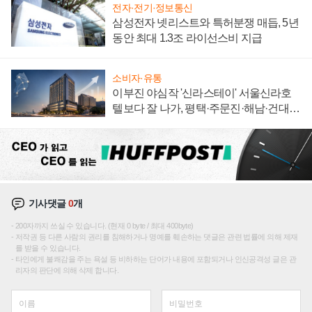
전자·전기·정보통신
삼성전자 넷리스트와 특허분쟁 매듭, 5년
동안 최대 1.3조 라이선스비 지급
소비자·유통
이부진 야심작 '신라스테이' 서울신라호
텔보다 잘 나가, 평택·주문진·해남·건대로
성장판 더 넓힌다
기사댓글
0
개
200자까지 쓰실 수 있습니다. (현재 0 byte / 최대 400byte)
저작권 등 다른 사람의 권리를 침해하거나 명예를 훼손하는 댓글은 관련 법률에 의해 제재
를 받을 수 있습니다.
타인에게 불쾌감을 주는 욕설 등 비하하는 단어가 내용에 포함되거나 인신공격성 글은 관
리자의 판단에 의해 삭제 합니다.