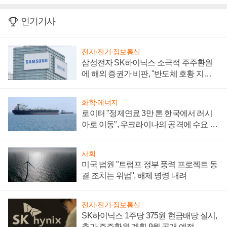
인기기사
전자·전기·정보통신
삼성전자 SK하이닉스 소극적 주주환원
에 해외 증권가 비판, "반도체 호황 지속
성 의문"
화학·에너지
로이터 "정제연료 3만 톤 한국에서 러시
아로 이동", 우크라이나의 공격에 수요 늘
어
사회
미국 법원 "트럼프 정부 풍력 프로젝트 동
결 조치는 위법", 해제 명령 내려
전자·전기·정보통신
SK하이닉스 1주당 375원 현금배당 실시,
추가 주주환원 계획 9월 공개 예정