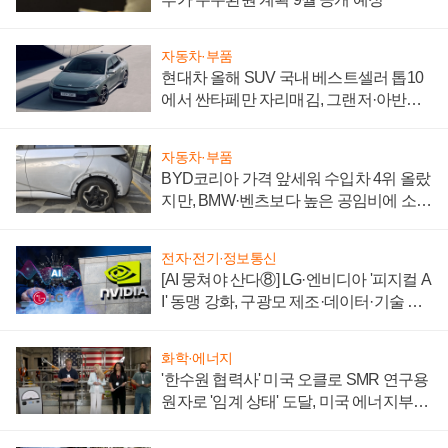
자동차·부품
현대차 올해 SUV 국내 베스트셀러 톱10
에서 싼타페만 자리매김, 그랜저·아반떼
'세단 쌍끌이'로 내수 방어
자동차·부품
BYD코리아 가격 앞세워 수입차 4위 올랐
지만, BMW·벤츠보다 높은 공임비에 소비
자 불만 폭발
전자·전기·정보통신
[AI 뭉쳐야 산다⑧] LG·엔비디아 '피지컬 A
I' 동맹 강화, 구광모 제조·데이터·기술 결
집해 종합 로보틱스 기업으로
화학·에너지
'한수원 협력사' 미국 오클로 SMR 연구용
원자로 '임계 상태' 도달, 미국 에너지부
"중요한 이정표"