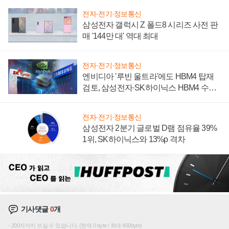
전자·전기·정보통신
삼성전자 갤럭시 Z 폴드8 시리즈 사전 판
매 '144만 대' 역대 최대
전자·전기·정보통신
엔비디아 '루빈 울트라'에도 HBM4 탑재
검토, 삼성전자·SK하이닉스 HBM4 수율
에 주도권 갈린다
전자·전기·정보통신
삼성전자 2분기 글로벌 D램 점유율 39%
1위, SK하이닉스와 13%p 격차
기사댓글
0
개
200자까지 쓰실 수 있습니다. (현재 0 byte / 최대 400byte)