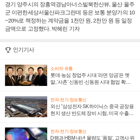
경기 양주시의 장흥역경남아너스빌북한산뷰, 울산 울주
군 이편한세상서울산파크그란데 등은 보통 분양가의 10
~20%로 책정하는 계약금을 1천만 원, 2천만 원 등 일정
금액으로 고정했다. 박혜린 기자
인기기사
소비자·유통
롯데·농심 창업주 시대 '라면 앙금'은 옛
말, '사촌' 신동빈·신동원 시대 협업 확대
일로
전자·전기·정보통신
외신 "삼성전자 SK하이닉스 중국 공장용
현지 생산 반도체 장비 시험, 미국 수출통
제 대비"
전자·전기·정보통신
D램과 HBM 내년 물량도 '품절', 고객사 위