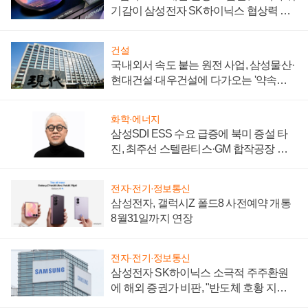
기감이 삼성전자 SK하이닉스 협상력 더
키워
건설
국내외서 속도 붙는 원전 사업, 삼성물산·
현대건설·대우건설에 다가오는 '약속의
시간'
화학·에너지
삼성SDI ESS 수요 급증에 북미 증설 타
진, 최주선 스텔란티스·GM 합작공장 건
설 재추진하나
전자·전기·정보통신
삼성전자, 갤럭시Z 폴드8 사전예약 개통
8월31일까지 연장
전자·전기·정보통신
삼성전자 SK하이닉스 소극적 주주환원
에 해외 증권가 비판, "반도체 호황 지속
성 의문"