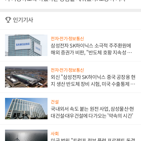
인기기사
전자·전기·정보통신
삼성전자 SK하이닉스 소극적 주주환원에
해외 증권가 비판, "반도체 호황 지속성 의
문"
전자·전기·정보통신
외신 "삼성전자 SK하이닉스 중국 공장용 현
지 생산 반도체 장비 시험, 미국 수출통제 대
비"
건설
국내외서 속도 붙는 원전 사업, 삼성물산·현
대건설·대우건설에 다가오는 '약속의 시간'
사회
미국 법원 "트럼프 정부 풍력 프로젝트 동결