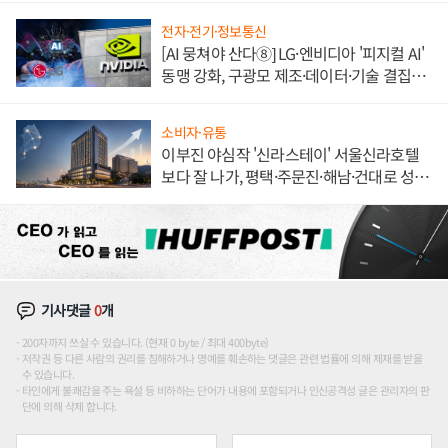
전자·전기·정보통신
[AI 뭉쳐야 산다⑧] LG·엔비디아 '피지컬 AI'
동맹 강화, 구광모 제조·데이터·기술 결집
해 종합 로보틱스 기업으로
소비자·유통
이부진 야심작 '신라스테이' 서울신라호텔
보다 잘 나가, 평택·주문진·해남·건대로 성
장판 더 넓힌다
기사댓글
0
개
200자까지 쓰실 수 있습니다. (현재 0 byte / 최대 400byte)
저작권 등 다른 사람의 권리를 침해하거나 명예를 훼손하는 댓글은 관련 법률에 의해 제재를 받을
수 있습니다.
타인에게 불쾌감을 주는 욕설 등 비하하는 단어가 내용에 포함되거나 인신공격성 글은 관리자의 판
단에 의해 삭제 합니다.