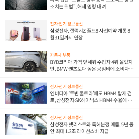
조치는 위법", 해제 명령 내려
전자·전기·정보통신
삼성전자, 갤럭시Z 폴드8 사전예약 개통 8
월31일까지 연장
자동차·부품
BYD코리아 가격 앞세워 수입차 4위 올랐지
만, BMW·벤츠보다 높은 공임비에 소비자
불만 폭발
전자·전기·정보통신
엔비디아 '루빈 울트라'에도 HBM4 탑재 검
토, 삼성전자·SK하이닉스 HBM4 수율에 주
도권 갈린다
전자·전기·정보통신
삼성전자 넷리스트와 특허분쟁 매듭, 5년 동
안 최대 1.3조 라이선스비 지급