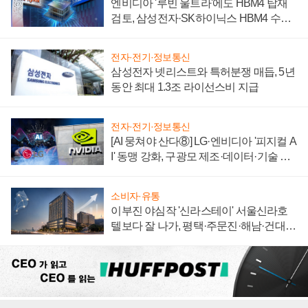
엔비디아 '루빈 울트라'에도 HBM4 탑재
검토, 삼성전자·SK하이닉스 HBM4 수율
에 주도권 갈린다
전자·전기·정보통신
삼성전자 넷리스트와 특허분쟁 매듭, 5년
동안 최대 1.3조 라이선스비 지급
전자·전기·정보통신
[AI 뭉쳐야 산다⑧] LG·엔비디아 '피지컬 A
I' 동맹 강화, 구광모 제조·데이터·기술 결
집해 종합 로보틱스 기업으로
소비자·유통
이부진 야심작 '신라스테이' 서울신라호
텔보다 잘 나가, 평택·주문진·해남·건대로
성장판 더 넓힌다