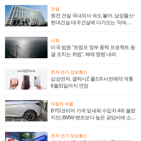
건설
원전 건설 국내외서 속도 붙어, 삼성물산·
현대건설·대우건설에 다가오는 '약속의
시간'
사회
미국 법원 "트럼프 정부 풍력 프로젝트 동
결 조치는 위법", 해제 명령 내려
전자·전기·정보통신
삼성전자, 갤럭시Z 폴드8 사전예약 개통
8월31일까지 연장
자동차·부품
BYD코리아 가격 앞세워 수입차 4위 올랐
지만, BMW·벤츠보다 높은 공임비에 소비
자 불만 폭발
전자·전기·정보통신