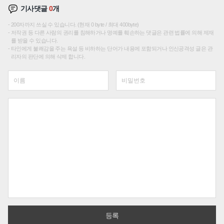
기사댓글
0
개
200자까지 쓰실 수 있습니다. (현재 0 byte / 최대 400byte)
저작권 등 다른 사람의 권리를 침해하거나 명예를 훼손하는 댓글은 관련 법률에 의해 제재
를 받을 수 있습니다.
타인에게 불쾌감을 주는 욕설 등 비하하는 단어가 내용에 포함되거나 인신공격성 글은 관
리자의 판단에 의해 삭제 합니다.