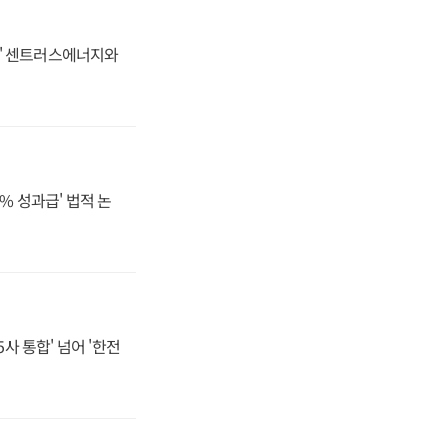
동맹' 센트러스에너지와
% 성과급' 법적 논
사 통합' 넘어 '한전