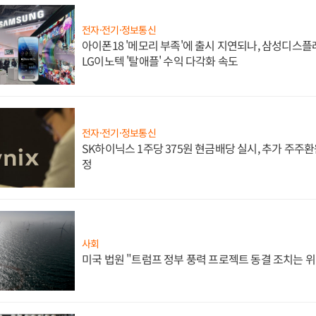
전자·전기·정보통신
아이폰18 '메모리 부족'에 출시 지연되나, 삼성디스
LG이노텍 '탈애플' 수익 다각화 속도
전자·전기·정보통신
SK하이닉스 1주당 375원 현금배당 실시, 추가 주주환
정
사회
미국 법원 "트럼프 정부 풍력 프로젝트 동결 조치는 위