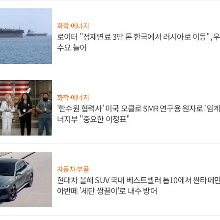
화학·에너지
로이터 "정제연료 3만 톤 한국에서 러시아로 이동",
수요 늘어
화학·에너지
'한수원 협력사' 미국 오클로 SMR 연구용 원자로 '임계 
너지부 "중요한 이정표"
자동차·부품
현대차 올해 SUV 국내 베스트셀러 톱10에서 싼타페만
아반떼 '세단 쌍끌이'로 내수 방어