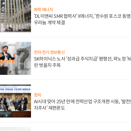
화학·에너지
'DL이앤씨 SMR 협력사' X에너지, '한수원 포스코 
우라늄 계약 체결
전자·전기·정보통신
SK하이닉스 노사 '성과급 주식지급' 평행선, 곽노정 'N
란 벗을지 주목
정치
AI시대 맞아 25년 만에 전력산업 구조개편 시동, '발전5
지주사' 재편론도