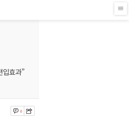
편입효과”
0