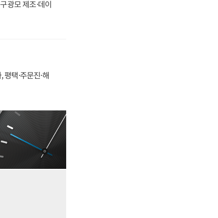
화, 구광모 제조·데이
, 평택·주문진·해