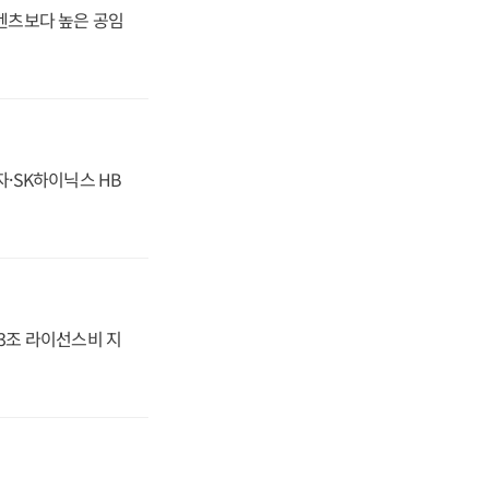
·벤츠보다 높은 공임
자·SK하이닉스 HB
.3조 라이선스비 지