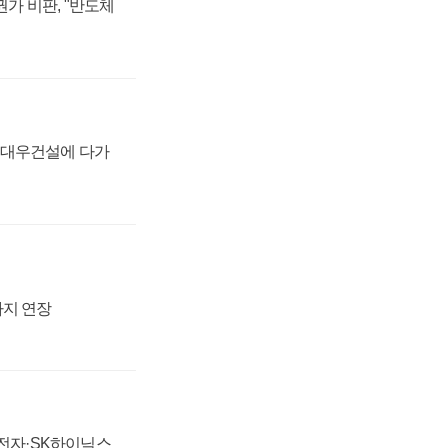
가 비판, "반도체
·대우건설에 다가
까지 연장
성전자·SK하이닉스