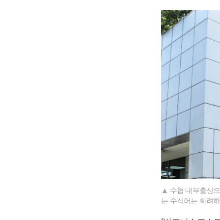
▲ 수협 내부출신으
는 수식어는 화려하