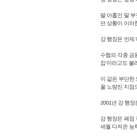
딸 아홉인 딸 
던 상황이 이러
강 행장은 언제 
수협의 각종 금
집’이라고도 불
이 같은 부단한
울 노량진 지점으
2001년 강 행
강 행장은 폐점
세월 다져온 능