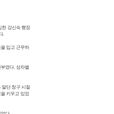
임한 강신숙 행장
다.
폼을 입고 근무하
전부였다. 성차별
 말단 창구 시절
꿈을 키우고 있었
있었다.