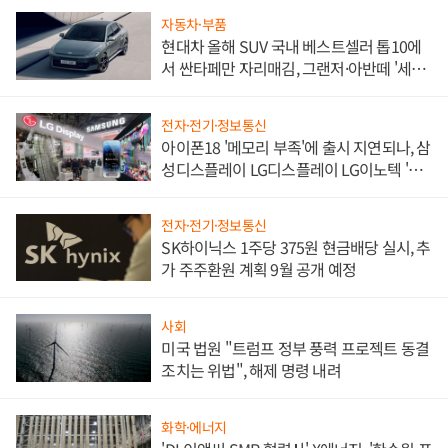
자동차·부품
현대차 올해 SUV 국내 베스트셀러 톱10에
서 싼타페만 자리매김, 그랜저·아반떼 '세단
쌍끌이'로 내수 방어
전자·전기·정보통신
아이폰18 '메모리 부족'에 출시 지연되나, 삼
성디스플레이 LG디스플레이 LG이노텍 '탈
애플' 수익 다각화 속도
전자·전기·정보통신
SK하이닉스 1주당 375원 현금배당 실시, 추
가 주주환원 계획 9월 공개 예정
사회
미국 법원 "트럼프 정부 풍력 프로젝트 동결
조치는 위법", 해제 명령 내려
화학·에너지