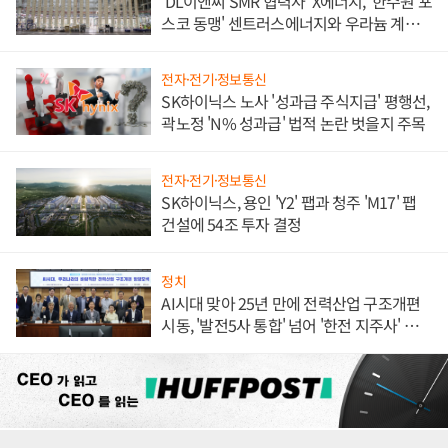
'DL이앤씨 SMR 협력사' X에너지, '한수원 포
스코 동맹' 센트러스에너지와 우라늄 계약
체결
전자·전기·정보통신
SK하이닉스 노사 '성과급 주식지급' 평행선,
곽노정 'N% 성과급' 법적 논란 벗을지 주목
전자·전기·정보통신
SK하이닉스, 용인 'Y2' 팹과 청주 'M17' 팹
건설에 54조 투자 결정
정치
AI시대 맞아 25년 만에 전력산업 구조개편
시동, '발전5사 통합' 넘어 '한전 지주사' 재편
론도