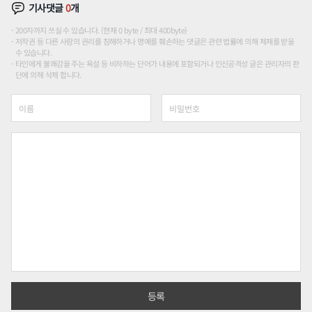
기사댓글
0
개
200자까지 쓰실 수 있습니다. (현재 0 byte / 최대 400byte)
저작권 등 다른 사람의 권리를 침해하거나 명예를 훼손하는 댓글은 관련 법률에 의해 제재를 받을
수 있습니다.
타인에게 불쾌감을 주는 욕설 등 비하하는 단어가 내용에 포함되거나 인신공격성 글은 관리자의 판
단에 의해 삭제 합니다.