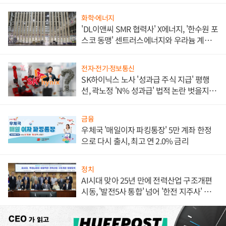
화학·에너지
'DL이앤씨 SMR 협력사' X에너지, '한수원 포
스코 동맹' 센트러스에너지와 우라늄 계약
체결
전자·전기·정보통신
SK하이닉스 노사 '성과급 주식 지급' 평행
선, 곽노정 'N% 성과급' 법적 논란 벗을지 주
목
금융
우체국 '매일이자 파킹통장' 5만 계좌 한정
으로 다시 출시, 최고 연 2.0% 금리
정치
AI시대 맞아 25년 만에 전력산업 구조개편
시동, '발전5사 통합' 넘어 '한전 지주사' 재편
론도