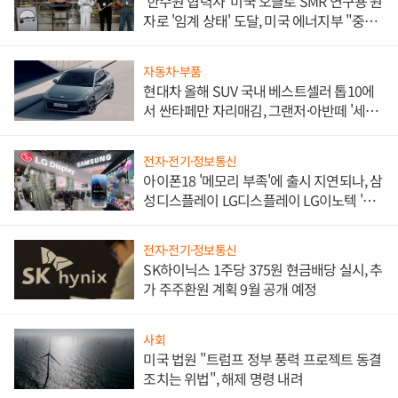
'한수원 협력사' 미국 오클로 SMR 연구용 원
자로 '임계 상태' 도달, 미국 에너지부 "중요
한 이정표"
자동차·부품
현대차 올해 SUV 국내 베스트셀러 톱10에
서 싼타페만 자리매김, 그랜저·아반떼 '세단
쌍끌이'로 내수 방어
전자·전기·정보통신
아이폰18 '메모리 부족'에 출시 지연되나, 삼
성디스플레이 LG디스플레이 LG이노텍 '탈
애플' 수익 다각화 속도
전자·전기·정보통신
SK하이닉스 1주당 375원 현금배당 실시, 추
가 주주환원 계획 9월 공개 예정
사회
미국 법원 "트럼프 정부 풍력 프로젝트 동결
조치는 위법", 해제 명령 내려