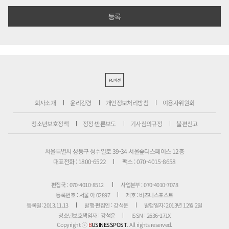
PC버전
회사소개
윤리강령
개인정보처리방침
이용자위원회
청소년보호정책
정정·반론보도
기사심의규정
불편신고
서울특별시 성동구 성수일로 39-34 서울숲더스페이스 12층
대표전화 : 1800-6522
팩스 : 070-4015-8658
편집국 : 070-4010-8512
사업본부 : 070-4010-7078
등록번호 : 서울 아 02897
제호 : 비즈니스포스트
등록일: 2013.11.13
발행·편집인 : 강석운
발행일자: 2013년 12월 2일
청소년보호책임자 : 강석운
ISSN : 2636-171X
Copyright ⓒ
B
USINESSPOST
. All rights reserved.