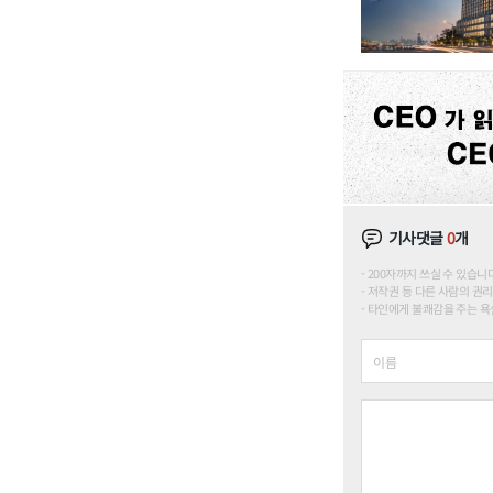
기사댓글
0
개
200자까지 쓰실 수 있습니다. (
저작권 등 다른 사람의 권리
타인에게 불쾌감을 주는 욕설