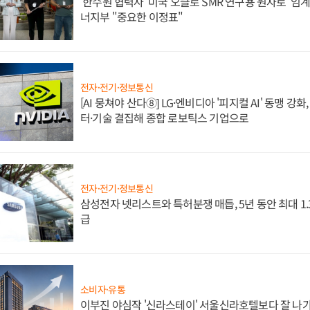
'한수원 협력사' 미국 오클로 SMR 연구용 원자로 '임계 
너지부 "중요한 이정표"
전자·전기·정보통신
[AI 뭉쳐야 산다⑧] LG·엔비디아 '피지컬 AI' 동맹 강
터·기술 결집해 종합 로보틱스 기업으로
전자·전기·정보통신
삼성전자 넷리스트와 특허분쟁 매듭, 5년 동안 최대 1
급
소비자·유통
이부진 야심작 '신라스테이' 서울신라호텔보다 잘 나가