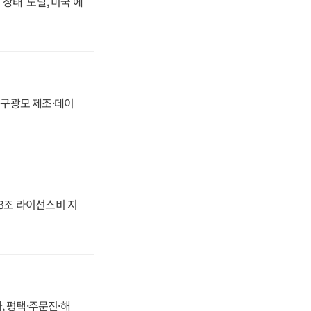
상태' 도달, 미국 에
화, 구광모 제조·데이
.3조 라이선스비 지
, 평택·주문진·해